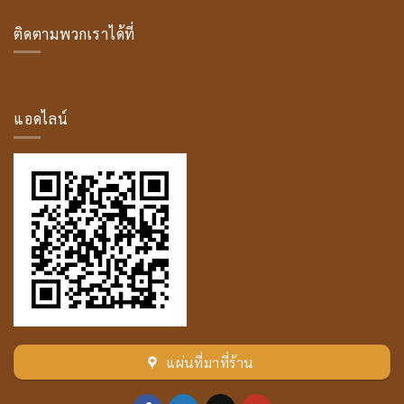
ประวัติ
สน์
/
ติดตามพวกเราได้ที่
พระ
มหา
โม
ค
คัล
ลาน
แอดไลน์
เถระ
แผ่นที่มาที่ร้าน