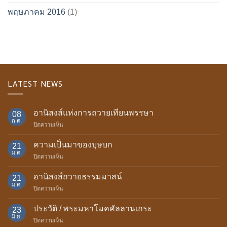
พฤษภาคม 2016
(1)
LATEST NEWS
อานิสงส์แห่งการถวายเทียนพรรษา
08
ก.ค.
บน
ปิดความเห็น
อานิสงส์
แห่ง
ความเป็นมาของบุษบก
21
การ
ม.ค.
บน
ปิดความเห็น
ถวาย
ความ
เทียน
เป็น
อานิสงส์ถวายธรรมมาสน์
พรรษา
21
มา
ม.ค.
บน
ปิดความเห็น
ของ
อานิสงส์
บุษบก
ถวาย
ประวัติ / พระมหาโมคคัลลานเถระ
23
ธรรม
มิ.ย.
บน
ปิดความเห็น
มา