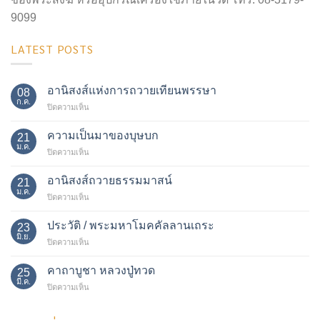
9099
LATEST POSTS
อานิสงส์แห่งการถวายเทียนพรรษา
08
ก.ค.
บน
ปิดความเห็น
อานิสงส์
แห่ง
ความเป็นมาของบุษบก
21
การ
ม.ค.
บน
ปิดความเห็น
ถวาย
ความ
เทียน
เป็น
อานิสงส์ถวายธรรมมาสน์
พรรษา
21
มา
ม.ค.
บน
ปิดความเห็น
ของ
อานิสงส์
บุษบก
ถวาย
ประวัติ / พระมหาโมคคัลลานเถระ
23
ธรรม
มิ.ย.
บน
ปิดความเห็น
มา
ประวัติ
สน์
/
คาถาบูชา หลวงปู่ทวด
25
พระ
มี.ค.
บน
ปิดความเห็น
มหา
คาถา
โม
บูชา
ค