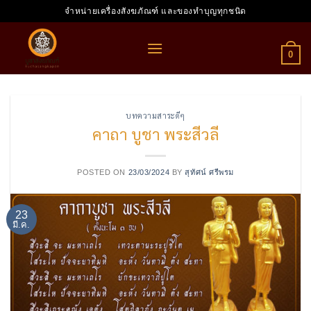
Skip
จำหน่ายเครื่องสังฆภัณฑ์ และของทำบุญทุกชนิด
to
content
0
บทความสาระดีๆ
คาถา บูชา พระสีวลี
POSTED ON
23/03/2024
BY
สุทัศน์ ศรีพรม
23
มี.ค.