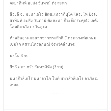
จะยาทิมหิ อะหัง วันทามิ ตัง สะทา
สีวะลี จะ มะหาเถโร ยักขะเทวาภิปูโต โสระโห ปัจจะ
ยาทิมหิ อะหัง วันทามิ ตัง สะทา สีวะลีเถระคุณัง เอตัง
โสตถิลาภัง ภะวันตุ เม
คำอธิษฐานขอลาภจากพระสีวลี (โดยหลวงพ่อเกษม
เขมโก สุสานไตรลักษณ์ จังหวัดลำปาง)
นะโม 3 จบ
สีวลี มหาเถรัง วันทามิหัง (3 จบ)
มหาสีวลีเถโร มหาลาโภ โหติ มหาสีวลีเถโร ลาภัง เม
เทถะ.