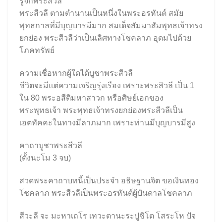
รู้จักพระสีวลี
พระสีวลี ตามตำนานเป็นหนึ่งในพระอรหันต์ สมัย
พุทธกาลที่มีบุญบารมีมาก สมเด็จสัมมาสัมพุทธเจ้าทรง
ยกย่อง พระสีวลีว่าเป็นเลิศทางโชคลาภ อุดมไปด้วย
โภคทรัพย์
ความเชื่อหากผู้ใดได้บูชาพระสีวลี
ชีวิตจะมีแต่ความเจริญรุ่งเรือง เพราะพระสิวลี เป็น 1
ใน 80 พระอสีติมหาสาวก หรือศิษย์เอกของ
พระพุทธเจ้า พระพุทธเจ้าทรงยกย่องพระสีวลีเป็น
เอตทัคคะในทางมีลาภมาก เพราะท่านมีบุญบารมีสูง
คาถาบูชาพระสีวลี
(ตั้งนะโม 3 จบ)
สวดพระคาถาบทนี้เป็นประจำ อธิษฐานจิต ขอเงินทอง
โชคลาภ พระสีวลีเป็นพระอรหันต์ผู้บันดาลโชคลาภ
สีวะลี จะ มะหาเถโร เทวะตานะระปูชิโต โสระโห ปัจ