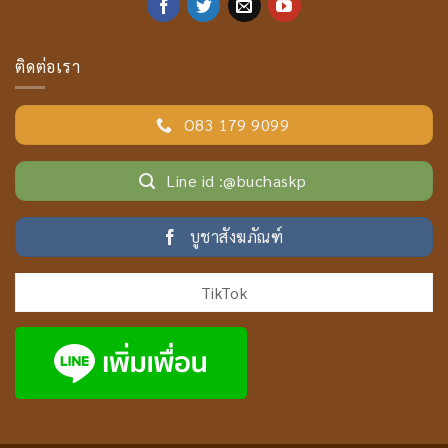
ติดต่อเรา
O83 179 9099
Line id :@buchaskp
บูชาสังฆภัณฑ์
TikTok