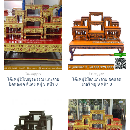
โต๊ะหมู่บูชา
โต๊ะหมู่บูชา
โต๊ะหมู่ไม้เบญจพรรณ แกะลาย
โต๊ะหมู่ไม้สักแกะลาย ขัดแลด
ปิดทองเค สีแดง หมู่ 9 หน้า 8
เกอร์ หมู่ 9 หน้า 8