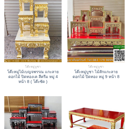
โต๊ะหมู่บูชา
โต๊ะหมู่บูชา
โต๊ะหมู่ไม้เบญจพรรณ แกะลาย
โต๊ะหมู่บูชา ไม้สักแกะลาย
ดอกไม้ ปิดทองเค สีครีม หมู่ 4
ดอกไม้ ปิดทอง หมู่ 9 หน้า 8
หน้า 8 ( โต๊ะซัด )