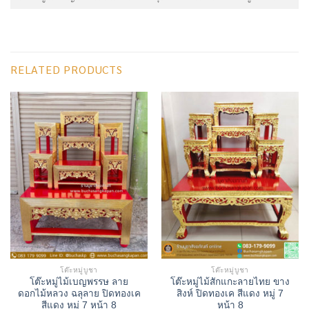
RELATED PRODUCTS
โต๊ะหมู่บูชา
โต๊ะหมู่บูชา
โต๊ะหมู่ไม้เบญพรรษ ลาย
โต๊ะหมู่ไม้สักแกะลายไทย ขาง
ดอกไม้หลวง ฉลุลาย ปิดทองเค
สิงห์ ปิดทองเค สีแดง หมู่ 7
สีแดง หมู่ 7 หน้า 8
หน้า 8