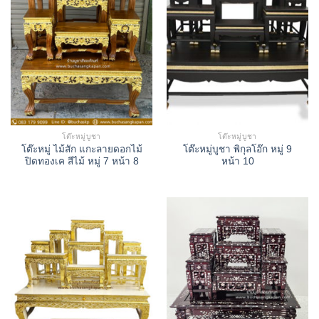
โต๊ะหมู่บูชา
โต๊ะหมู่บูชา
โต๊ะหมู่ ไม้สัก แกะลายดอกไม้
โต๊ะหมู่บูชา พิกุลโอ๊ก หมู่ 9
ปิดทองเค สีไม้ หมู่ 7 หน้า 8
หน้า 10