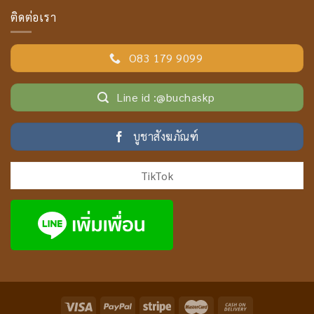
ติดต่อเรา
O83 179 9099
Line id :@buchaskp
บูชาสังฆภัณฑ์
TikTok