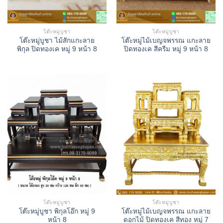
โต๊ะหมู่บูชา
โต๊ะหมู่บูชา
โต๊ะหมู่บูชา ไม้สักแกะลาย
โต๊ะหมู่ไม้เบญจพรรณ แกะลาย
พิกุล ปิดทองเค หมู่ 9 หน้า 8
ปิดทองเค สีครีม หมู่ 9 หน้า 8
โต๊ะหมู่บูชา
โต๊ะหมู่บูชา
โต๊ะหมู่บูชา พิกุลโอ๊ก หมู่ 9
โต๊ะหมู่ไม้เบญจพรรณ แกะลาย
หน้า 8
ดอกไม้ ปิดทองเค สีทอง หมู่ 7