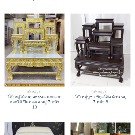
โต๊ะหมู่บูชา
โต๊ะหมู่บูชา
โต๊ะหมู่ไม้เบญจพรรณ แกะลาย
โต๊ะหมู่บูชา พิกุลโอ๊ค ด้าน หมู่
ดอกไม้ ปิดทองเค หมู่ 7 หน้า
7 หน้า 8
10