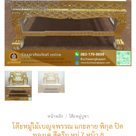
หน้าหลัก
โต๊ะหมู่บูชา
/
โต๊ะหมู่ไม้เบญจพรรณ แกะลาย พิกุล ปิด
ทองเค สีครีม หมู่ 7 หน้า 8