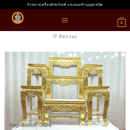
Skip
จำหน่ายเครื่องสังฆภัณฑ์ และของทำบุญทุกชนิด
to
content
0
คัดกรอง