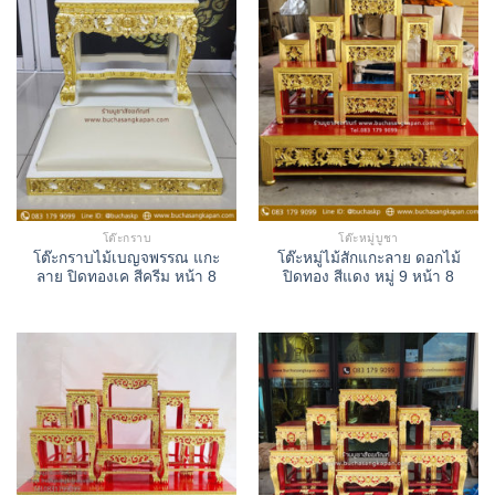
โต๊ะกราบ
โต๊ะหมู่บูชา
โต๊ะกราบไม้เบญจพรรณ แกะ
โต๊ะหมู่ไม้สักแกะลาย ดอกไม้
ลาย ปิดทองเค สีครีม หน้า 8
ปิดทอง สีแดง หมู่ 9 หน้า 8