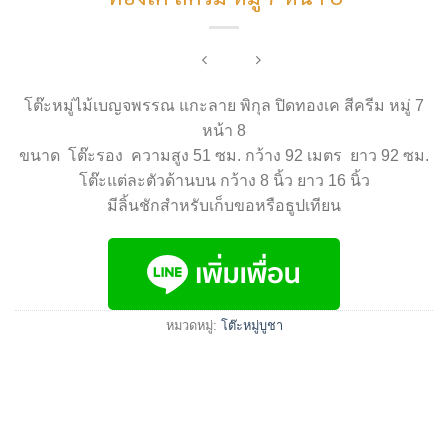
โต๊ะหมู่ไม้เบญจพรรณ แกะลาย พิกุล ปิดทองเค สีครีม หมู่ 7
หน้า 8
ขนาด
โต๊ะรอง ความสูง 51 ซม. กว้าง 92 เมตร ยาว 92 ซม.
โต๊ะแต่ละตัวด้านบน กว้าง 8 นิ้ว ยาว 16 นิ้ว
มีลิ้นชักสำหรับเก็บขอหรือธูปเทียน
หมวดหมู่:
โต๊ะหมู่บูชา