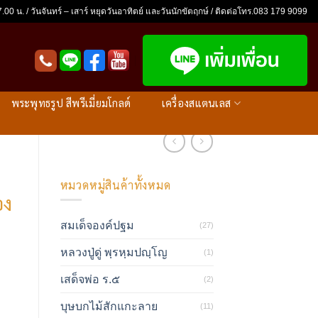
.00 น. / วันจันทร์ – เสาร์ หยุดวันอาทิตย์ และวันนักขัตฤกษ์ / ติดต่อโทร.083 179 9099
พระพุทธรูป สีพรีเมี่ยมโกลด์
เครื่องสแตนเลส
หมวดหมู่สินค้าทั้งหมด
อง
สมเด็จองค์ปฐม
(27)
หลวงปู่ดู่ พฺรหฺมปญฺโญ
(1)
เสด็จพ่อ ร.๕
(2)
บุษบกไม้สักแกะลาย
(11)