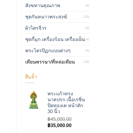
สังฆทานคุณภาพ
(4)
ชุดกันหนาวพระสงฆ์
(15)
ผ้าไตรจีวร
(4)
ชุดกี๋มุก เครื่องร้อน เครื่องเย็น
(4)
พระไตรปิฏกแบบต่างๆ
(4)
เทียนพรรษา/ที่หล่อเทียน
(18)
สินค้า
พระแก้วทรง
นาคปรก เนื้อเรซิ่น
ปิดทองเค หน้าตัก
30 นิ้ว
฿
45,000.00
Original
Current
฿
35,000.00
price
price