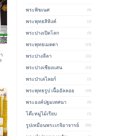
พระพิฆเนศ
(6)
พระพุทธสิหิงค์
(2)
พระปางเปิดโลก
(9)
พระพุทธเมตตา
(13)
เทียนพรรษา/ที่หล่อเทียน
ษา
พระปางลีลา
(11)
ด
.
พระปางเชียงแสน
(12)
พระป่าเลไลยก์
(1)
พระพุทธรูป เนื้ออัลลอย
(18)
พระองค์ปฐมเทศนา
(8)
โต๊ะหมู่ไม้เรียบ
(1)
รูปเหมือนพระเกจิอาจารย์
(50)