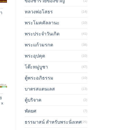
ของชำร่วยของขวัญ
(1)
เทียนพรรษา/ที่หล่อเทียน
หลวงพ่อโสธร
(14)
ษา
พระโมคคัลลานะ
(10)
พระประจำวันเกิด
(41)
พระแก้วมรกต
(38)
พระอุปคุต
(10)
โต๊ะหมู่บูชา
(47)
ตู้พระอภิธรรม
(10)
บาตรสแตนเลส
(13)
เทียนพรรษา/ที่หล่อเทียน
ย
ตู้บริจาค
(2)
 x
พัดยศ
(7)
ธรรมาสน์ สำหรับพระนั่งเทศ
(25)