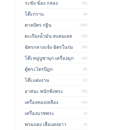
ระฆัง ฆ้อง กลอง
(22)
โต๊ะกราบ
(6)
ตาลปัตร กฐิน
(165)
ตะเกียงน้ำมัน สแตนเลส
(25)
ฉัตรกลางแจ้ง ฉัตรในร่ม
(26)
โต๊ะหมู่บูชามุก เครื่องมุก
(22)
ตู้พระไตรปิฎก
(9)
โต๊ะแต่งงาน
(2)
อาสนะ พนักพิงพระ
(20)
เครื่องทองเหลือง
(16)
เครื่องบวชพระ
(1)
พรมแดง เสื่อแดงยาว
(2)