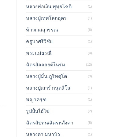
หลวงพ่อเงิน พุทฺธโชติ
(1)
หลวงปู่เทพโลกอุดร
(1)
ท้าวเวสสุวรรณ
(8)
ครูบาศรีวิชัย
(1)
พระแม่ธรณี
(4)
ฉัตรอัลลอยด์ในร่ม
(12)
หลวงปู่มั่น ภูริทตฺโต
(3)
หลวงปู่เสาร์ กนฺตสีโล
(1)
พญาครุฑ
(1)
รูปปั้นไอ้ไข่
(2)
ฉัตรสัปทน/ฉัตรหลังคา
(5)
หลวงตา มหาบัว
(1)