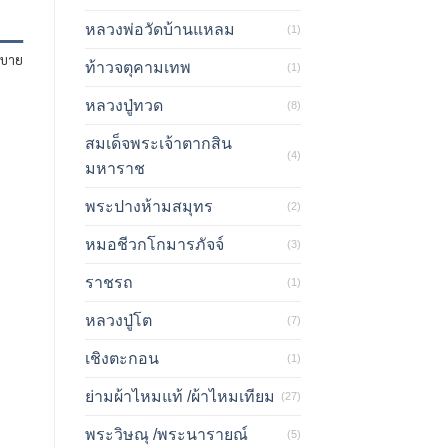
หลวงพ่อวัดบ้านแหลม
(1)
ิบาย
ท้าวจตุคามเทพ
(1)
หลวงปู่ทวด
(8)
สมเด็จพระเจ้าตากสิน
(4)
มหาราช
พระปางห้ามสมุทร
(2)
หมอชีวกโกมารภัจจ์
(3)
ราชรถ
(1)
หลวงปู่โต
(7)
เชิงตะกอน
(1)
ย่ามผ้าไหมแท้ /ผ้าไหมเทียม
(27)
พระวิษณุ /พระนารายณ์
(5)