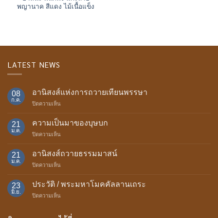
พญานาค สีแดง ไม้เนื้อแข็ง
LATEST NEWS
อานิสงส์แห่งการถวายเทียนพรรษา
08
ก.ค.
บน
ปิดความเห็น
อานิสงส์
แห่ง
ความเป็นมาของบุษบก
21
การ
ม.ค.
บน
ปิดความเห็น
ถวาย
ความ
เทียน
เป็น
อานิสงส์ถวายธรรมมาสน์
พรรษา
21
มา
ม.ค.
บน
ปิดความเห็น
ของ
อานิสงส์
บุษบก
ถวาย
ประวัติ / พระมหาโมคคัลลานเถระ
23
ธรรม
มิ.ย.
บน
ปิดความเห็น
มา
ประวัติ
สน์
/