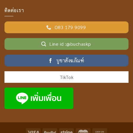
ติดต่อเรา
O83 179 9099
Line id :@buchaskp
บูชาสังฆภัณฑ์
TikTok