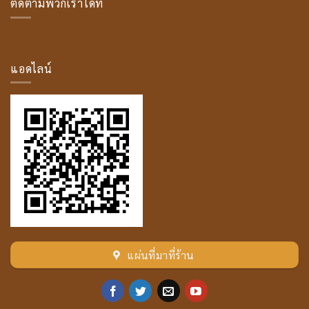
ติดตามพวกเราได้ที่
พระ
มหา
โม
ค
คัล
ลาน
แอดไลน์
เถระ
แผ่นที่มาที่ร้าน