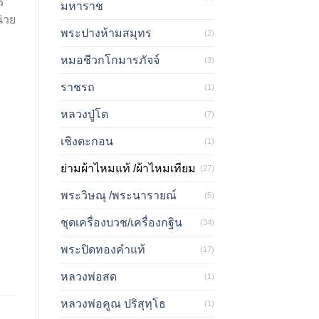
์
มหาราช
น่วย
พระปางห้ามสมุทร
(2)
หมอชีวกโกมารภัจจ์
(3)
ราชรถ
(1)
หลวงปู่โต
(7)
เชิงตะกอน
(1)
ย่ามผ้าไหมแท้ /ผ้าไหมเทียม
(27)
พระวิษณุ /พระนารายณ์
(5)
ชุดเครื่องบวช/เครื่องกฐิน
(34)
พระปิดทองคำแท้
(17)
หลวงพ่อสด
(1)
หลวงพ่อคูณ ปริสุทฺโธ
(1)