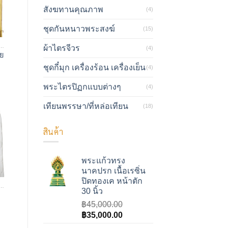
สังฆทานคุณภาพ
(4)
ชุดกันหนาวพระสงฆ์
(15)
าไหมแท้ /ผ้าไหมเทียม
ผ้าไตรจีวร
(4)
ัย
ชุดกี๋มุก เครื่องร้อน เครื่องเย็น
(4)
พระไตรปิฏกแบบต่างๆ
(4)
เทียนพรรษา/ที่หล่อเทียน
(18)
สินค้า
พระแก้วทรง
นาคปรก เนื้อเรซิ่น
ปิดทองเค หน้าตัก
าไหมแท้ /ผ้าไหมเทียม
30 นิ้ว
฿
45,000.00
Original
Current
฿
35,000.00
price
price