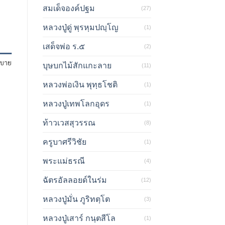
สมเด็จองค์ปฐม
(27)
หลวงปู่ดู่ พฺรหฺมปญฺโญ
(1)
เสด็จพ่อ ร.๕
(2)
ิบาย
บุษบกไม้สักแกะลาย
(11)
หลวงพ่อเงิน พุทฺธโชติ
(1)
หลวงปู่เทพโลกอุดร
(1)
ท้าวเวสสุวรรณ
(8)
ครูบาศรีวิชัย
(1)
พระแม่ธรณี
(4)
ฉัตรอัลลอยด์ในร่ม
(12)
หลวงปู่มั่น ภูริทตฺโต
(3)
หลวงปู่เสาร์ กนฺตสีโล
(1)