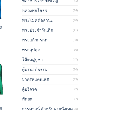
ของชำร่วยของขวัญ
(1)
หลวงพ่อโสธร
(14)
พระโมคคัลลานะ
(10)
าไหมแท้ /ผ้าไหมเทียม
สี
พระประจำวันเกิด
(41)
พระแก้วมรกต
(38)
พระอุปคุต
(10)
โต๊ะหมู่บูชา
(47)
ตู้พระอภิธรรม
(10)
บาตรสแตนเลส
(13)
ตู้บริจาค
(2)
พัดยศ
(7)
าไหมแท้ /ผ้าไหมเทียม
(
ุข
ธรรมาสน์ สำหรับพระนั่งเทศ
(25)