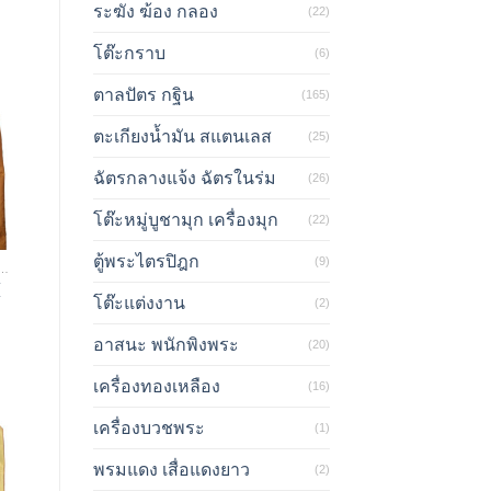
ระฆัง ฆ้อง กลอง
(22)
โต๊ะกราบ
(6)
ตาลปัตร กฐิน
(165)
ตะเกียงน้ำมัน สแตนเลส
(25)
ฉัตรกลางแจ้ง ฉัตรในร่ม
(26)
โต๊ะหมู่บูชามุก เครื่องมุก
(22)
ตู้พระไตรปิฎก
(9)
าไหมแท้ /ผ้าไหมเทียม
(
โต๊ะแต่งงาน
(2)
อาสนะ พนักพิงพระ
(20)
เครื่องทองเหลือง
(16)
เครื่องบวชพระ
(1)
พรมแดง เสื่อแดงยาว
(2)