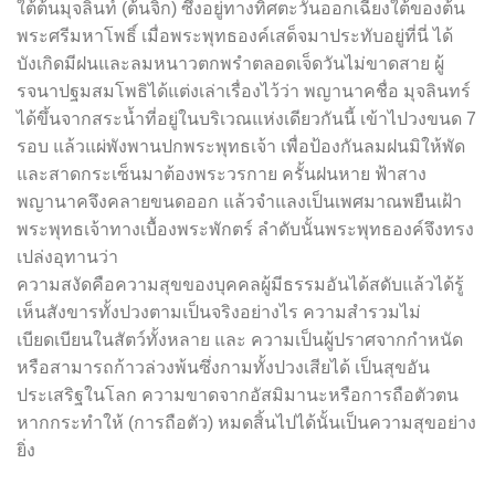
ใต้ต้นมุจลินท์ (ต้นจิก) ซึ่งอยู่ทางทิศตะวันออกเฉียงใต้ของต้น
พระศรีมหาโพธิ์ เมื่อพระพุทธองค์เสด็จมาประทับอยู่ที่นี่ ได้
บังเกิดมีฝนและลมหนาวตกพรำตลอดเจ็ดวันไม่ขาดสาย ผู้
รจนาปฐมสมโพธิได้แต่งเล่าเรื่องไว้ว่า พญานาคชื่อ มุจลินทร์
ได้ขึ้นจากสระน้ำที่อยู่ในบริเวณแห่งเดียวกันนี้ เข้าไปวงขนด 7
รอบ แล้วแผ่พังพานปกพระพุทธเจ้า เพื่อป้องกันลมฝนมิให้พัด
และสาดกระเซ็นมาต้องพระวรกาย ครั้นฝนหาย ฟ้าสาง
พญานาคจึงคลายขนดออก แล้วจำแลงเป็นเพศมาณพยืนเฝ้า
พระพุทธเจ้าทางเบื้องพระพักตร์ ลำดับนั้นพระพุทธองค์จึงทรง
เปล่งอุทานว่า
ความสงัดคือความสุขของบุคคลผู้มีธรรมอันได้สดับแล้วได้รู้
เห็นสังขารทั้งปวงตามเป็นจริงอย่างไร ความสำรวมไม่
เบียดเบียนในสัตว์ทั้งหลาย และ ความเป็นผู้ปราศจากกำหนัด
หรือสามารถก้าวล่วงพ้นซึ่งกามทั้งปวงเสียได้ เป็นสุขอัน
ประเสริฐในโลก ความขาดจากอัสมิมานะหรือการถือตัวตน
หากกระทำให้ (การถือตัว) หมดสิ้นไปได้นั้นเป็นความสุขอย่าง
ยิ่ง