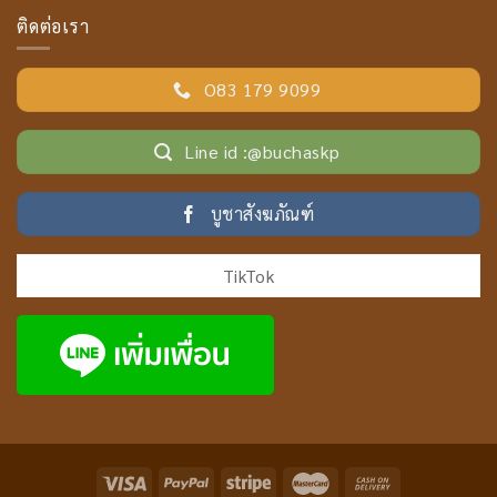
ติดต่อเรา
O83 179 9099
Line id :@buchaskp
บูชาสังฆภัณฑ์
TikTok