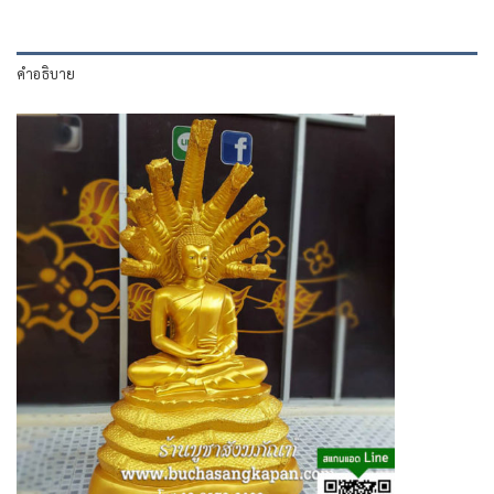
คำอธิบาย