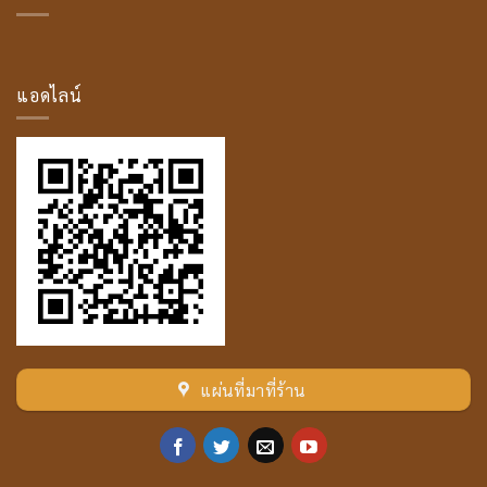
มหา
โม
ค
คัล
ลาน
แอดไลน์
เถระ
แผ่นที่มาที่ร้าน