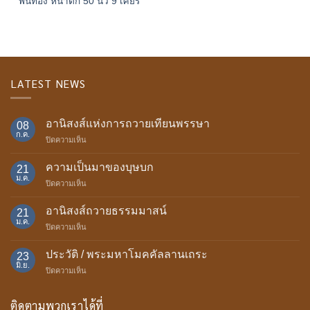
พ่นทอง หน้าตัก 50 นิ้ว 9 เศียร
LATEST NEWS
อานิสงส์แห่งการถวายเทียนพรรษา
08
ก.ค.
บน
ปิดความเห็น
อานิสงส์
แห่ง
ความเป็นมาของบุษบก
21
การ
ม.ค.
บน
ปิดความเห็น
ถวาย
ความ
เทียน
เป็น
อานิสงส์ถวายธรรมมาสน์
พรรษา
21
มา
ม.ค.
บน
ปิดความเห็น
ของ
อานิสงส์
บุษบก
ถวาย
ประวัติ / พระมหาโมคคัลลานเถระ
23
ธรรม
มิ.ย.
บน
ปิดความเห็น
มา
ประวัติ
สน์
/
ติดตามพวกเราได้ที่
พระ