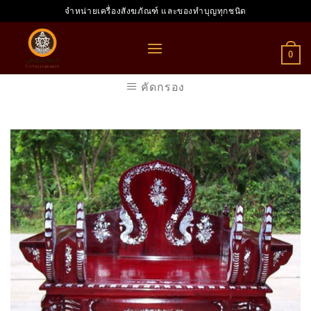
Skip
จำหน่ายเครื่องสังฆภัณฑ์ และของทำบุญทุกชนิด
to
content
0
คัดกรอง