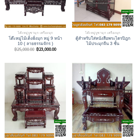
โต๊ะหมู่บูชามุก เครื่องมุก
โต๊ะหมู่บูชามุก เครื่องมุก
โต๊ะหมู่ไม้เต็งฝั่งมุก หมู่ 9 หน้า
ตู้สำหรับใส่หนังสือพระไตรปิฎก
10 ( ลายธรรมจักร )
ไม้ประมุกจีน 3 ชั้น
Original
Current
฿
25,000.00
฿
23,000.00
price
price
was:
is:
฿25,000.00.
฿23,000.00.