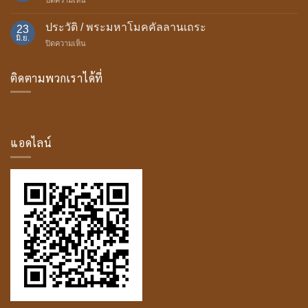
ของ
อานิสงส์
บุษบก
ถวาย
ประวัติ / พระมหาโมคคัลลานเถระ
23
ธรรม
มิ.ย.
บน
ปิดความเห็น
มา
ประวัติ
สน์
/
ติดตามพวกเราได้ที่
พระ
มหา
โม
ค
คัล
ลาน
แอดไลน์
เถระ