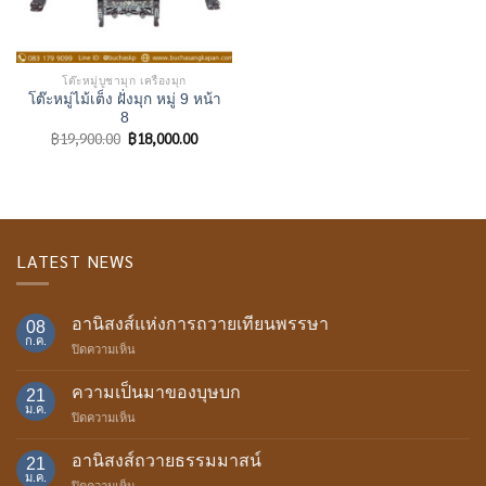
โต๊ะหมู่บูชามุก เครื่องมุก
โต๊ะหมู่ไม้เต็ง ฝั่งมุก หมู่ 9 หน้า
8
Original
Current
฿
19,900.00
฿
18,000.00
price
price
was:
is:
฿19,900.00.
฿18,000.00.
LATEST NEWS
อานิสงส์แห่งการถวายเทียนพรรษา
08
ก.ค.
บน
ปิดความเห็น
อานิสงส์
แห่ง
ความเป็นมาของบุษบก
21
การ
ม.ค.
บน
ปิดความเห็น
ถวาย
ความ
เทียน
เป็น
อานิสงส์ถวายธรรมมาสน์
พรรษา
21
มา
ม.ค.
บน
ปิดความเห็น