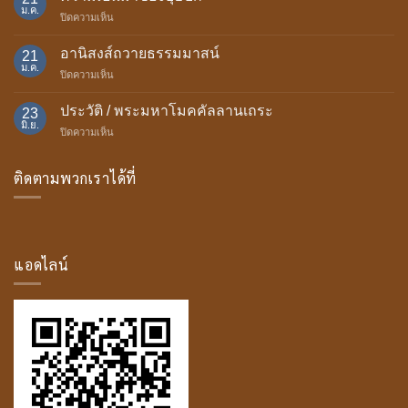
การ
ม.ค.
บน
ปิดความเห็น
ถวาย
ความ
เทียน
เป็น
อานิสงส์ถวายธรรมมาสน์
พรรษา
21
มา
ม.ค.
บน
ปิดความเห็น
ของ
อานิสงส์
บุษบก
ถวาย
ประวัติ / พระมหาโมคคัลลานเถระ
23
ธรรม
มิ.ย.
บน
ปิดความเห็น
มา
ประวัติ
สน์
/
ติดตามพวกเราได้ที่
พระ
มหา
โม
ค
คัล
ลาน
แอดไลน์
เถระ