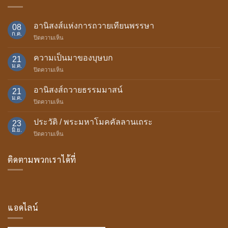
อานิสงส์แห่งการถวายเทียนพรรษา
08
ก.ค.
บน
ปิดความเห็น
อานิสงส์
แห่ง
ความเป็นมาของบุษบก
21
การ
ม.ค.
บน
ปิดความเห็น
ถวาย
ความ
เทียน
เป็น
อานิสงส์ถวายธรรมมาสน์
พรรษา
21
มา
ม.ค.
บน
ปิดความเห็น
ของ
อานิสงส์
บุษบก
ถวาย
ประวัติ / พระมหาโมคคัลลานเถระ
23
ธรรม
มิ.ย.
บน
ปิดความเห็น
มา
ประวัติ
สน์
/
ติดตามพวกเราได้ที่
พระ
มหา
โม
ค
คัล
ลาน
แอดไลน์
เถระ