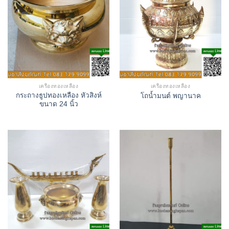
เครื่องทองเหลือง
เครื่องทองเหลือง
กระถางธูปทองเหลือง หัวสิงห์
โถน้ำมนต์ พญานาค
ขนาด 24 นิ้ว