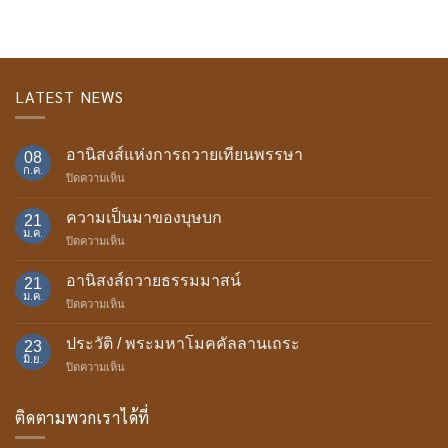
LATEST NEWS
อานิสงส์แห่งการถวายเทียนพรรษา
08
ก.ค.
บน
ปิดความเห็น
อานิสงส์
แห่ง
ความเป็นมาของบุษบก
21
การ
ม.ค.
บน
ปิดความเห็น
ถวาย
ความ
เทียน
เป็น
อานิสงส์ถวายธรรมมาสน์
พรรษา
21
มา
ม.ค.
บน
ปิดความเห็น
ของ
อานิสงส์
บุษบก
ถวาย
ประวัติ / พระมหาโมคคัลลานเถระ
23
ธรรม
มิ.ย.
บน
ปิดความเห็น
มา
ประวัติ
สน์
/
ติดตามพวกเราได้ที่
พระ
มหา