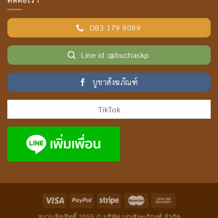
O83 179 9099
Line id :@buchaskp
บูชาสังฆภัณฑ์
TikTok
สงวนลิขสิทธิ์ 2555 ©
บริษัท บุญสังฆภัณฑ์ จำกัด