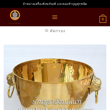
Skip
จำหน่ายเครื่องสังฆภัณฑ์ และของทำบุญทุกชนิด
to
content
0
คัดกรอง