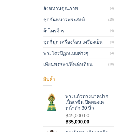
สังฆทานคุณภาพ
(4)
ชุดกันหนาวพระสงฆ์
(15)
ผ้าไตรจีวร
(4)
ชุดกี๋มุก เครื่องร้อน เครื่องเย็น
(4)
พระไตรปิฏกแบบต่างๆ
(4)
เทียนพรรษา/ที่หล่อเทียน
(18)
สินค้า
พระแก้วทรงนาคปรก
เนื้อเรซิ่น ปิดทองเค
หน้าตัก 30 นิ้ว
฿
45,000.00
Original
Current
฿
35,000.00
price
price