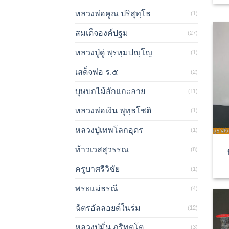
หลวงพ่อคูณ ปริสุทฺโธ
(1)
สมเด็จองค์ปฐม
(27)
หลวงปู่ดู่ พฺรหฺมปญฺโญ
(1)
เสด็จพ่อ ร.๕
(2)
บุษบกไม้สักแกะลาย
(11)
หลวงพ่อเงิน พุทฺธโชติ
(1)
หลวงปู่เทพโลกอุดร
(1)
ท้าวเวสสุวรรณ
(8)
ครูบาศรีวิชัย
(1)
พระแม่ธรณี
(4)
ฉัตรอัลลอยด์ในร่ม
(12)
หลวงปู่มั่น ภูริทตฺโต
(3)