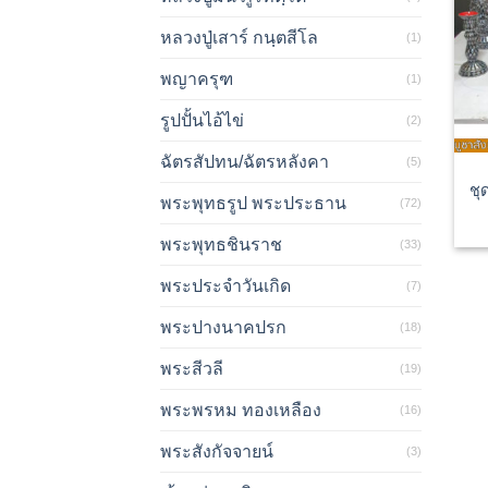
หลวงปู่เสาร์ กนฺตสีโล
(1)
พญาครุฑ
(1)
รูปปั้นไอ้ไข่
(2)
ฉัตรสัปทน/ฉัตรหลังคา
(5)
ชุ
พระพุทธรูป พระประธาน
(72)
พระพุทธชินราช
(33)
พระประจำวันเกิด
(7)
พระปางนาคปรก
(18)
พระสีวลี
(19)
พระพรหม ทองเหลือง
(16)
พระสังกัจจายน์
(3)