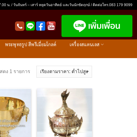
.00 น. / วันจันทร์ – เสาร์ หยุดวันอาทิตย์ และวันนักขัตฤกษ์ / ติดต่อโทร.083 179 9099
พระพุทธรูป สีพรีเมี่ยมโกลด์
เครื่องสแตนเลส
สดง 1 รายการ