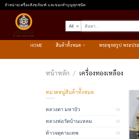
Skip
จำหน่ายเครื่องสังฆภัณฑ์ และของทำบุญทุกชนิด
to
content
HOME
สินค้าทั้งหมด
พระพุทธรูป พระปร
หน้าหลัก
เครื่องทองเหลือง
/
หมวดหมู่สินค้าทั้งหมด
หลวงตา มหาบัว
(1)
หลวงพ่อวัดบ้านแหลม
(1)
ท้าวจตุคามเทพ
(1)