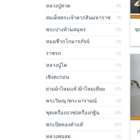
หลวงปู่ทวด
(8)
สมเด็จพระเจ้าตากสินมหาราช
(4)
พระปางห้ามสมุทร
ชุ
(2)
หมอชีวกโกมารภัจจ์
(3)
ราชรถ
(1)
หลวงปู่โต
(7)
เชิงตะกอน
(1)
ย่ามผ้าไหมแท้ /ผ้าไหมเทียม
(27)
พระวิษณุ /พระนารายณ์
(5)
ชุดเครื่องบวช/เครื่องกฐิน
(34)
พระปิดทองคำแท้
(17)
เ
หลวงพ่อสด
(1)