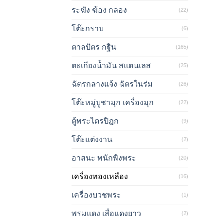
ระฆัง ฆ้อง กลอง
(22)
โต๊ะกราบ
(6)
ตาลปัตร กฐิน
(165)
ตะเกียงน้ำมัน สแตนเลส
(25)
ฉัตรกลางแจ้ง ฉัตรในร่ม
(26)
โต๊ะหมู่บูชามุก เครื่องมุก
(22)
ตู้พระไตรปิฎก
(9)
โต๊ะแต่งงาน
(2)
อาสนะ พนักพิงพระ
(20)
เครื่องทองเหลือง
(16)
เครื่องบวชพระ
(1)
พรมแดง เสื่อแดงยาว
(2)