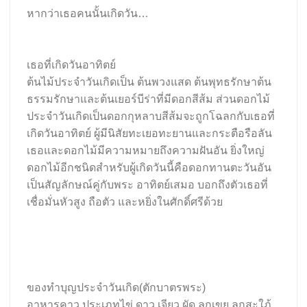
หากว่าเธอคนนั้นเกิดวัน…
เธอที่เกิดวันอาทิตย์
ต้นไม้ประจำวันเกิดเป็น ต้นพวงแสด ต้นพุทธรักษาต้น
ธรรมรักษาและต้นเยอร์บีร่าที่มีดอกสีส้ม ส่วนดอกไม้
ประจำวันเกิดเป็นดอกกุหลาบสีส้มจะถูกโฉลกกับเธอที่
เกิดวันอาทิตย์ ผู้มีนิสัยทะเยอทะยานและกระตือรือลัน
เธอและดอกไม้มีความหมายถึงความฝันอัน ยิ่งใหญ่
ดอกไม้อีกชนิดสำหรับผู้เกิดวันนี้คือดอกทานตะวันอัน
เป็นสัญลักษณ์คู่กับพระ อาทิตย์เสมอ บอกถึงตัวเธอที่
เชื่อมั่นหัวสูง ถือตัว และหยิ่งในศักดิ์ศรีด้วย
ของทำบุญประจำวันเกิด(ตักบาตรพระ)
อาหารคาว ประเภทไข่ ดาว เจียว ผัด ลูกเขย ลููกสะใภ้