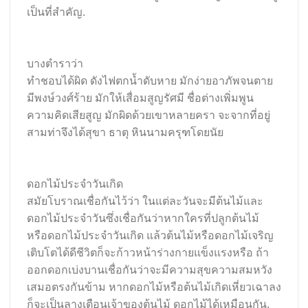
เป็นที่สําคัญ.
บางตำราว่า
ทําชอบได้ผิด ดังไฟตกน้ำดับหาย มักง่ายอาภัพจนตาย
มีพงษ์วงศ์ร้าย มักให้เสื่อมสูญรัศมี ชื่อต่างเพิ่มพูน
ความคิดเสียสูญ มักผิดด้วยเขาหลายครา จะจากที่อยู่
สามท่าจึงได้สุขา ธาตุ หินนามครุฑโดยนัย
ดอกไม้ประจําวันเกิด
สมัยโบราณเชื่อกันไว้ว่า ในแต่ละวันจะมีต้นไม้และ
ดอกไม้ประจำวันซึ่งเชื่อกันว่าหากใครที่ปลูกต้นไม้
หรือดอกไม้ประจำวันเกิด แล้วต้นไม้หรือดอกไม้เจริญ
เติบโตได้ดีชีวิตก็จะก้าวหน้าร่างกายแข็งแรงหรือ ถ้า
ออกดอกเบ่งบานเชื่อกันว่าจะมีความสุขความสมหวัง
เสมอตรงกันข้าม หากดอกไม้หรือต้นไม้เกิดเหี่ยวเฉาลง
ก็จะเป็นลางเตือนเจ้าของต้นไม้ ดอกไม้ได้เหมือนกัน.