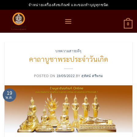
Skip
จำหน่ายเครื่องสังฆภัณฑ์ และของทำบุญทุกชนิด
to
content
0
บทความสาระดีๆ
คาถาบูชาพระประจำวันเกิด
POSTED ON
19/05/2022
BY
สุทัศน์ ศรีพรม
19
พ.ค.