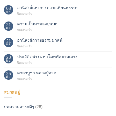
อานิสงส์แห่งการถวายเทียนพรรษา
08
ก.ค.
บน
ปิดความเห็น
อานิสงส์
แห่ง
ความเป็นมาของบุษบก
21
การ
ม.ค.
บน
ปิดความเห็น
ถวาย
ความ
เทียน
เป็น
อานิสงส์ถวายธรรมมาสน์
พรรษา
21
มา
ม.ค.
บน
ปิดความเห็น
ของ
อานิสงส์
บุษบก
ถวาย
ประวัติ / พระมหาโมคคัลลานเถระ
23
ธรรม
มิ.ย.
บน
ปิดความเห็น
มา
ประวัติ
สน์
/
คาถาบูชา หลวงปู่ทวด
25
พระ
มี.ค.
บน
ปิดความเห็น
มหา
คาถา
โม
บูชา
ค
หมวดหมู่
หลวง
คัล
ปู่ทวด
ลาน
เถระ
บทความสาระดีๆ
(26)