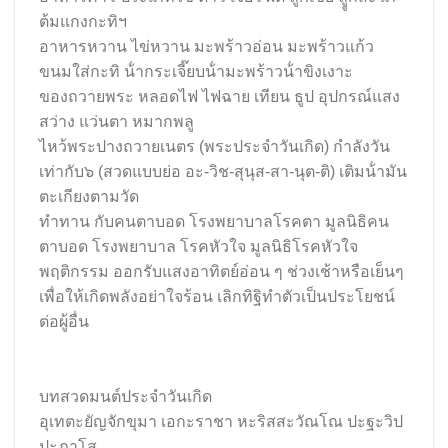
ต้มแกงกะทิฯ
อาหารหวาน ไข่หวาน มะพร้าวอ่อน มะพร้าวแก้ว
ขนมใส่กะทิ น้ํากระเจี๊ยบน้ํามะพร้าวน้ําขิงเงาะ
ของถวายพระ หลอดไฟ ไฟฉาย เทียน ธูป อุปกรณ์แสง
สว่าง แว่นตา หมากพลู
ไหว้พระปางถวายเนตร (พระประจําวันเกิด) กําลังวัน
เท่ากับ๖ (สวดแบบย่อ อะ-วิช-สุนุส-สา-นุต-ติ) เติมน้ํามัน
ตะเกียงตามวัด
ทําทาน กับคนตาบอด โรงพยาบาลโรคตา มูลนิธิคน
ตาบอด โรงพยาบาล โรคหัวใจ มูลนิธิโรคหัวใจ
พฤติกรรม ออกรับแสงอาทิตย์อ่อน ๆ ช่วงเช้าหรือเย็นๆ
เพื่อให้เกิดพลังอย่าใจร้อน เลิกทิฐิทําตัวเป็นประโยชน์
ต่อผู้อื่น
บทสวดมนต์ประจำวันเกิด
อุเทตะยัญจักขุมา เอกะราชา หะริสสะวัณโณ ปะฐะวิป
ปะภาโส