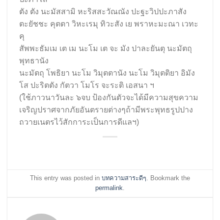
ตัง ตัง นะมัสสามิ หะริสสะวัณณัง ปะฐะวิปปะภาสัง
ตะยัชชะ คุตตา วิหะเรมุ ทิวะสัง เย พราหะมะณา เวทะ
คุ
สัพพะธัมเม เต เม นะโม เต จะ มัง ปาละยันตุ นะมัตถุ
พุทธานัง
นะมัตถุ โพธิยา นะโม วิมุตตานัง นะโม วิมุตติยา อิมัง
โส ปะริตตัง กัตวา โมโร จะระติ เอสนา ฯ
(ใช้ภาวนาวันละ ๖จบ ป้องกันตัวจะได้มีความสุขความ
เจริญปราศจากภัยอันตรายต่างๆถ้ามีพระพุทธรูปปาง
ถวายเนตรไว้สักการะเป็นการดีแลฯ)
This entry was posted in
บทความสาระดีๆ
. Bookmark the
permalink
.