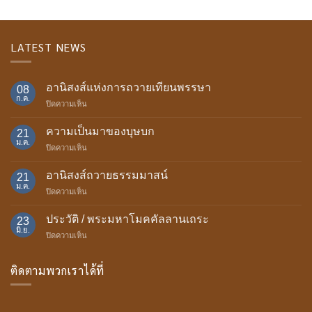
LATEST NEWS
อานิสงส์แห่งการถวายเทียนพรรษา
08
ก.ค.
บน
ปิดความเห็น
อานิสงส์
แห่ง
ความเป็นมาของบุษบก
21
การ
ม.ค.
บน
ปิดความเห็น
ถวาย
ความ
เทียน
เป็น
อานิสงส์ถวายธรรมมาสน์
พรรษา
21
มา
ม.ค.
บน
ปิดความเห็น
ของ
อานิสงส์
บุษบก
ถวาย
ประวัติ / พระมหาโมคคัลลานเถระ
23
ธรรม
มิ.ย.
บน
ปิดความเห็น
มา
ประวัติ
สน์
/
ติดตามพวกเราได้ที่
พระ
มหา
โม
ค