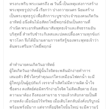
ทรงกะพริบ พระเนตรถึง ๗ วันนี้ เป็นเหตุแห่งการสร้าง
พระพุทธรูปปางนี้ เรียกว่า ปางถวายเนตร นิยมสร้าง
เป็นพระพุทธรูป เพื่อสักการะบูชาประจำของคนเกิดวัน
อาทิตย์ อนึ่งต้นไม้อสัตถโพธิ์พฤกษ์อันเป็นสถานที่
กำเนิด พระอรหันตสัมมาสัมพุทธเจ้าและสัจธรรมอัน
บริสุทธิ์ สำหรับชำระกิเลสและปลดเปลี้องความทุกข์แก่
ชาวโลก จึงได้มีนามตามการตรัสรู้ของพระพุทธเจ้าว่า
ต้นพระศรีมหาโพธิ์พฤกษ์
คำทำนายคนเกิดวันอาทิตย์
ผู้ใดเกิดวันอาทิตย์ผู้นั้นใจจิตจะพลันมักง่ายทําการ
เสมอตัว ดีชั่วใดๆทําคุณแก่ใครเหมือนไฟตกน้ำ จะมี
ผู้ใหญ่เป็นผู้อุปถัมภ์ เจรจาล้ำเลิศไม่มีความผิด น้ำใจ
ซื่อตรง คงสัตย์ต่อมิตรรักง่ายใจจิต ไม่คิดเสียดาย ถ้อย
ความมาต้อง ถึงสองสามราย รายแล้วกลับกลายเป็นดี
ภายหลัง เมื่อน้อยไร้ทรัพย เมื่อเติบโตกลับมั่งคั่งบริบูรณ์
พร้อมพรั่งมีมาก แต่จากที่อยู่จิตใจนั้นใหญ่ จะมีความรู้