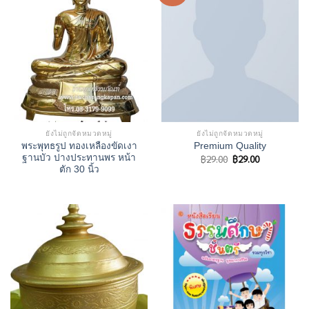
ยังไม่ถูกจัดหมวดหมู่
ยังไม่ถูกจัดหมวดหมู่
พระพุทธรูป ทองเหลืองขัดเงา
Premium Quality
Original
Current
ฐานบัว ปางประทานพร หน้า
฿
29.00
฿
29.00
price
price
ตัก 30 นิ้ว
was:
is:
฿29.00.
฿29.00.