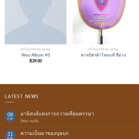
ยังไม่ถูกจัดหมวดหมู่
ยังไม่ถูกจัดหมวดหมู่
Woo Album #3
ตาลปัตรผ้าไหมแท้ สีม่วง
฿
29.00
LATEST NEWS
อานิสงส์แห่งการถวายเทียนพรรษา
08
ก.ค.
บน
ปิดความเห็น
อานิสงส์
แห่ง
ความเป็นมาของบุษบก
21
การ
ม.ค.