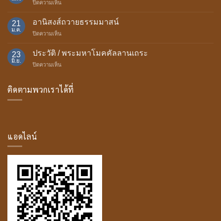
บน
ปิดความเห็น
ถวาย
ความ
เทียน
เป็น
อานิสงส์ถวายธรรมมาสน์
พรรษา
21
มา
ม.ค.
บน
ปิดความเห็น
ของ
อานิสงส์
บุษบก
ถวาย
ประวัติ / พระมหาโมคคัลลานเถระ
23
ธรรม
มิ.ย.
บน
ปิดความเห็น
มา
ประวัติ
สน์
/
ติดตามพวกเราได้ที่
พระ
มหา
โม
ค
คัล
ลาน
แอดไลน์
เถระ