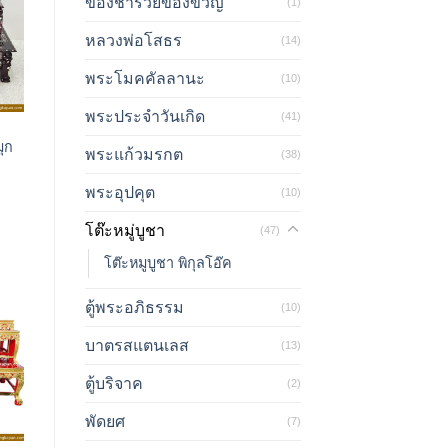
ของชำร่วยของขวัญ
(1)
หลวงพ่อโสธร
(14)
พระโมคคัลลานะ
(10)
พระประจำวันเกิด
(41)
มุก
พระแก้วมรกต
(38)
พระอุปคุต
(10)
โต๊ะหมู่บูชา
(47)
โต๊ะหมูบูชา พิกุลโอ๊ค
ตู้พระอภิธรรม
(10)
บาตรสแตนเลส
(13)
ตู้บริจาค
(2)
พัดยศ
(7)