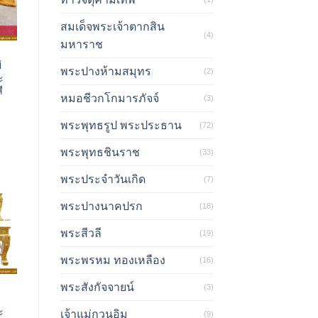
สมเด็จพระเจ้าตากสิน
(4)
มหาราช
้
พระปางห้ามสมุทร
(2)
ะ
ี
หมอชีวกโกมารภัจจ์
(3)
พระพุทธรูป พระประธาน
(72)
พระพุทธชินราช
(33)
พระประจำวันเกิด
(7)
พระปางนาคปรก
(18)
พระสีวลี
(19)
พระพรหม ทองเหลือง
(16)
พระสังกัจจายน์
(3)
ะ
เจ้าแม่กวนอิม
(9)