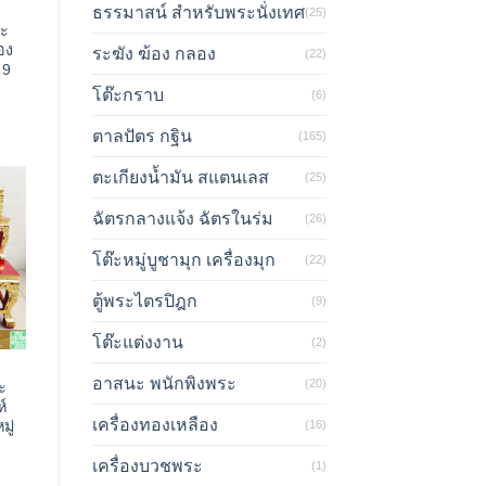
ธรรมาสน์ สำหรับพระนั่งเทศ
(25)
กะ
อง
ระฆัง ฆ้อง กลอง
(22)
 9
โต๊ะกราบ
(6)
ตาลปัตร กฐิน
(165)
ตะเกียงน้ำมัน สแตนเลส
(25)
ฉัตรกลางแจ้ง ฉัตรในร่ม
(26)
โต๊ะหมู่บูชามุก เครื่องมุก
(22)
ตู้พระไตรปิฎก
(9)
โต๊ะแต่งงาน
(2)
อาสนะ พนักพิงพระ
(20)
ะ
์
เครื่องทองเหลือง
(16)
มู่
เครื่องบวชพระ
(1)