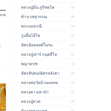
หลวงปู่มั่น ภูริทตฺโต
(3)
ิบาย
ท้าวเวสสุวรรณ
(8)
พระแม่ธรณี
(4)
รูปปั้นไอ้ไข่
(2)
ฉัตรอัลลอยด์ในร่ม
(12)
้
หลวงปู่เสาร์ กนฺตสีโล
(1)
พญาครุฑ
(1)
ฉัตรสัปทน/ฉัตรหลังคา
(5)
หลวงพ่อวัดบ้านแหลม
(1)
หลวงตา มหาบัว
(1)
หลวงปู่ทวด
(8)
ท้าวจตุคามเทพ
(1)