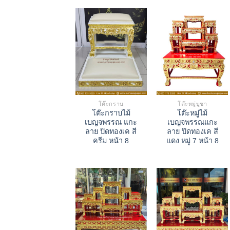
โต๊ะกราบ
โต๊ะหมู่บูชา
โต๊ะกราบไม้
โต๊ะหมู่ไม้
เบญจพรรณ แกะ
เบญจพรรณแกะ
ลาย ปิดทองเค สี
ลาย ปิดทองเค สี
ครีม หน้า 8
แดง หมู่ 7 หน้า 8