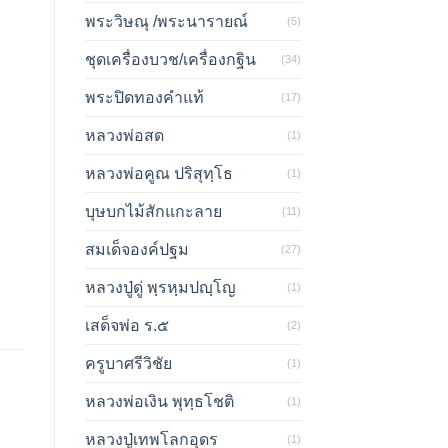
พระวิษณุ /พระนารายณ์
(5)
ชุดเครื่องบวช/เครื่องกฐิน
(34)
พระปิดทองคำแท้
(17)
หลวงพ่อสด
(1)
หลวงพ่อคูณ ปริสุทฺโธ
(1)
บุษบกไม้สักแกะลาย
(11)
สมเด็จองค์ปฐม
(27)
หลวงปู่ดู่ พฺรหฺมปญฺโญ
(1)
เสด็จพ่อ ร.๕
(2)
ครูบาศรีวิชัย
(1)
หลวงพ่อเงิน พุทฺธโชติ
(1)
หลวงปู่เทพโลกอุดร
(1)