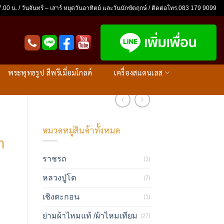
.00 น. / วันจันทร์ – เสาร์ หยุดวันอาทิตย์ และวันนักขัตฤกษ์ / ติดต่อโทร.083 179 9099
พระพุทธรูป สีพรีเมี่ยมโกลด์
เครื่องสแตนเลส
หมวดหมู่สินค้าทั้งหมด
า
ราชรถ
(1)
หลวงปู่โต
(7)
เชิงตะกอน
(1)
ย่ามผ้าไหมแท้ /ผ้าไหมเทียม
(27)