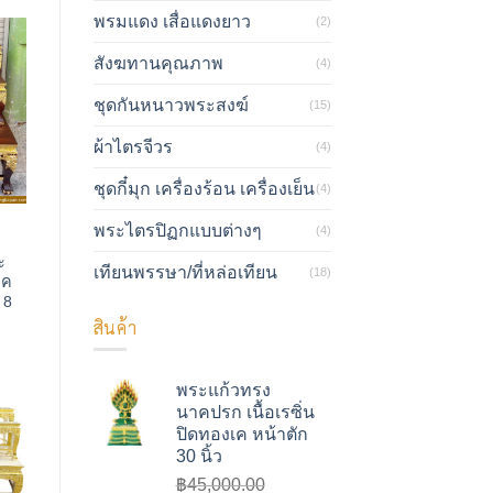
พรมแดง เสื่อแดงยาว
(2)
สังฆทานคุณภาพ
(4)
ชุดกันหนาวพระสงฆ์
(15)
ผ้าไตรจีวร
(4)
ชุดกี๋มุก เครื่องร้อน เครื่องเย็น
(4)
พระไตรปิฏกแบบต่างๆ
(4)
ะ
เทียนพรรษา/ที่หล่อเทียน
(18)
เค
 8
สินค้า
พระแก้วทรง
นาคปรก เนื้อเรซิ่น
ปิดทองเค หน้าตัก
30 นิ้ว
฿
45,000.00