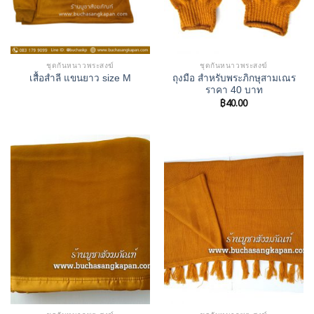
ชุดกันหนาวพระสงฆ์
ชุดกันหนาวพระสงฆ์
ถุงมือ สำหรับพระภิกษุสามเณร
เสื้อสำลี แขนยาว size M
ราคา 40 บาท
฿
40.00