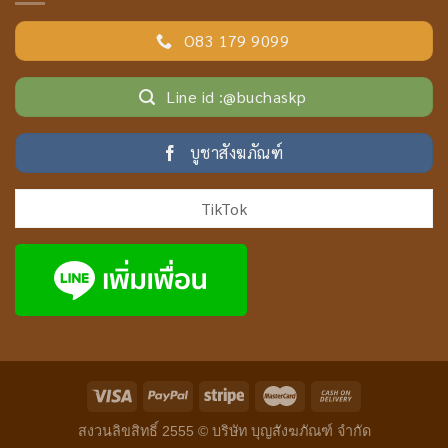
O83 179 9099
Line id :@buchaskp
บูชาสังฆภัณฑ์
TikTok
สงวนลิขสิทธิ์ 2555 ©
บริษัท บุญสังฆภัณฑ์ จำกัด