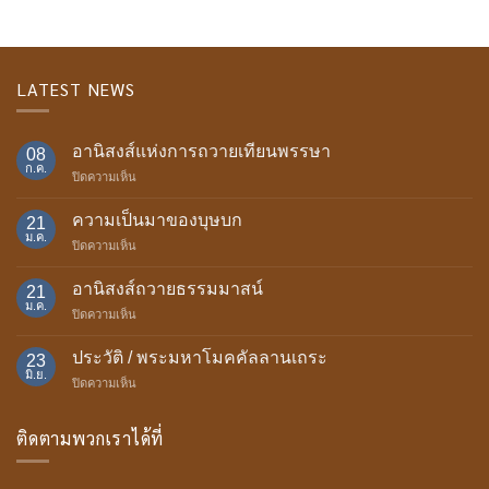
LATEST NEWS
อานิสงส์แห่งการถวายเทียนพรรษา
08
ก.ค.
บน
ปิดความเห็น
อานิสงส์
แห่ง
ความเป็นมาของบุษบก
21
การ
ม.ค.
บน
ปิดความเห็น
ถวาย
ความ
เทียน
เป็น
อานิสงส์ถวายธรรมมาสน์
พรรษา
21
มา
ม.ค.
บน
ปิดความเห็น
ของ
อานิสงส์
บุษบก
ถวาย
ประวัติ / พระมหาโมคคัลลานเถระ
23
ธรรม
มิ.ย.
บน
ปิดความเห็น
มา
ประวัติ
สน์
/
ติดตามพวกเราได้ที่
พระ
มหา
โม