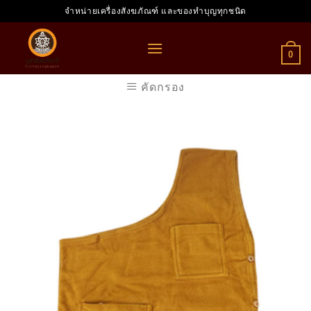
Skip
จำหน่ายเครื่องสังฆภัณฑ์ และของทำบุญทุกชนิด
to
content
0
คัดกรอง