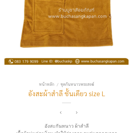
หน้าหลัก
ชุดกันหนาวพระสงฆ์
/
อังสะผ้าสำลี ชั้นเดียว size L
อังสะกันหนาว ผ้าสำลี