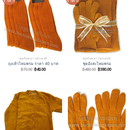
ราคา!
ราคา!
ชุดกันหนาวพระสงฆ์
ชุดกันหนาวพระสงฆ์
ถุงเท้าไหมพรม ราคา 40 บาท
ชุดอังสะไหมพรม
Original
Current
Original
Current
฿
70.00
฿
40.00
฿
480.00
฿
380.00
price
price
price
price
was:
is:
was:
is:
฿70.00.
฿40.00.
฿480.00.
฿380.00.