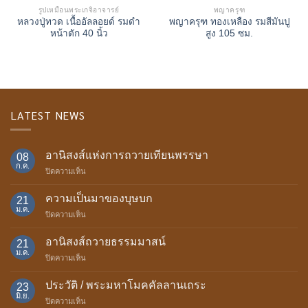
รูปเหมือนพระเกจิอาจารย์
พญาครุฑ
หลวงปู่ทวด เนื้ออัลลอยด์​ รมดำ
พญาครุฑ ทองเหลือง รมสีมันปู
หน้าตัก 40 นิ้ว
สูง 105 ซม.
LATEST NEWS
อานิสงส์แห่งการถวายเทียนพรรษา
08
ก.ค.
บน
ปิดความเห็น
อานิสงส์
แห่ง
ความเป็นมาของบุษบก
21
การ
ม.ค.
บน
ปิดความเห็น
ถวาย
ความ
เทียน
เป็น
อานิสงส์ถวายธรรมมาสน์
พรรษา
21
มา
ม.ค.
บน
ปิดความเห็น
ของ
อานิสงส์
บุษบก
ถวาย
ประวัติ / พระมหาโมคคัลลานเถระ
23
ธรรม
มิ.ย.
บน
ปิดความเห็น
มา