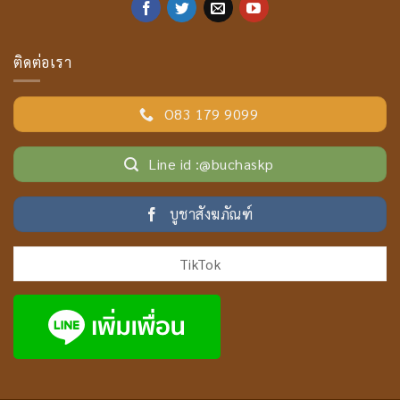
ติดต่อเรา
O83 179 9099
Line id :@buchaskp
บูชาสังฆภัณฑ์
TikTok