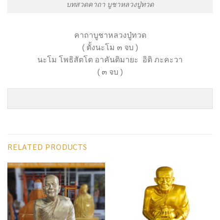
บทสวดคาถา บูชาหลวงปู่ทวด
คาถาบูชาหลวงปู่ทวด
( ตั้งนะโม ๓ จบ )
นะโม โพธิสัตโต อาคันติมายะ อิติ ภะคะวา
( ๓ จบ )
RELATED PRODUCTS