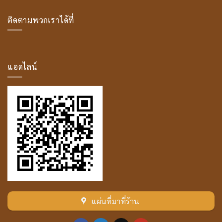
ประวัติ
สน์
/
ติดตามพวกเราได้ที่
พระ
มหา
โม
ค
คัล
ลาน
แอดไลน์
เถระ
แผ่นที่มาที่ร้าน