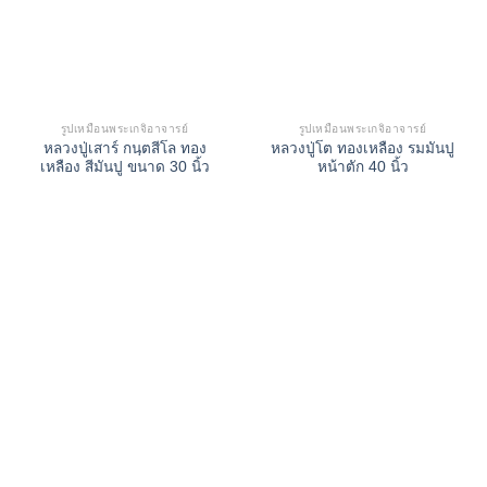
รูปเหมือนพระเกจิอาจารย์
รูปเหมือนพระเกจิอาจารย์
หลวงปู่เสาร์ กนฺตสีโล ทอง
หลวงปู่โต ทองเหลือง รมมันปู
เหลือง สีมันปู ขนาด 30 นิ้ว
หน้าตัก 40 นิ้ว