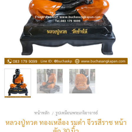
หน้าหลัก
รูปเหมือนพระเกจิอาจารย์
/
หลวงปู่ทวด ทองเหลือง รมดำ จีวรสีราช หน้า
ตัก 30 นิ้ว