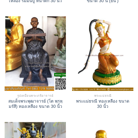
เหลือง รมมันปู หน้าตัก 30 นิ้ว
ขนาด 30 นิ้ (ยืน )
รูปเหมือนพระเกจิอาจารย์
พระแม่ธรณี
สมเด็จพระพุฒาจารย์ (โต พฺรหฺ
พระแม่ธรณี ทองเหลือง ขนาด
มรํสี) ทองเหลือง ขนาด 30 นิ้ว
30 นิ้ว