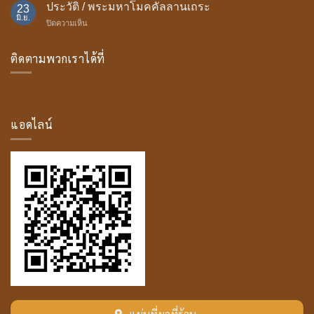
ถวาย
ประวัติ / พระมหาโมคคัลลานเถระ
23
ธรรม
มิ.ย.
บน
ปิดความเห็น
มา
ประวัติ
สน์
/
ติดตามพวกเราได้ที่
พระ
มหา
โม
ค
คัล
ลาน
แอดไลน์
เถระ
แผ่นที่มาที่ร้าน