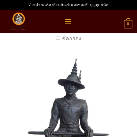
Skip
จำหน่ายเครื่องสังฆภัณฑ์ และของทำบุญทุกชนิด
to
content
0
คัดกรอง