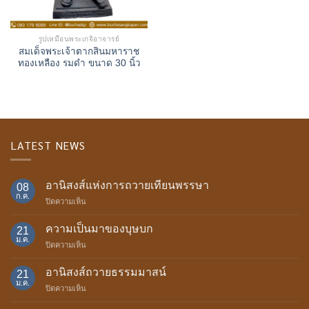
รูปเหมือนพระเกจิอาจารย์
สมเด็จพระเจ้าตากสินมหาราช
ทองเหลือง รมดำ ขนาด 30 นิ้ว
LATEST NEWS
อานิสงส์แห่งการถวายเทียนพรรษา
08
ก.ค.
บน
ปิดความเห็น
อานิสงส์
แห่ง
ความเป็นมาของบุษบก
21
การ
ม.ค.
บน
ปิดความเห็น
ถวาย
ความ
เทียน
เป็น
อานิสงส์ถวายธรรมมาสน์
พรรษา
21
มา
ม.ค.
บน
ปิดความเห็น
ของ
อานิสงส์
บุษบก