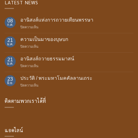
LATEST NEWS
อานิสงส์แห่งการถวายเทียนพรรษา
08
ก.ค.
บน
ปิดความเห็น
อานิสงส์
แห่ง
ความเป็นมาของบุษบก
21
การ
ม.ค.
บน
ปิดความเห็น
ถวาย
ความ
เทียน
เป็น
อานิสงส์ถวายธรรมมาสน์
พรรษา
21
มา
ม.ค.
บน
ปิดความเห็น
ของ
อานิสงส์
บุษบก
ถวาย
ประวัติ / พระมหาโมคคัลลานเถระ
23
ธรรม
มิ.ย.
บน
ปิดความเห็น
มา
ประวัติ
สน์
/
ติดตามพวกเราได้ที่
พระ
มหา
โม
ค
คัล
ลาน
แอดไลน์
เถระ