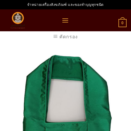
Skip
จำหน่ายเครื่องสังฆภัณฑ์ และของทำบุญทุกชนิด
to
content
0
คัดกรอง