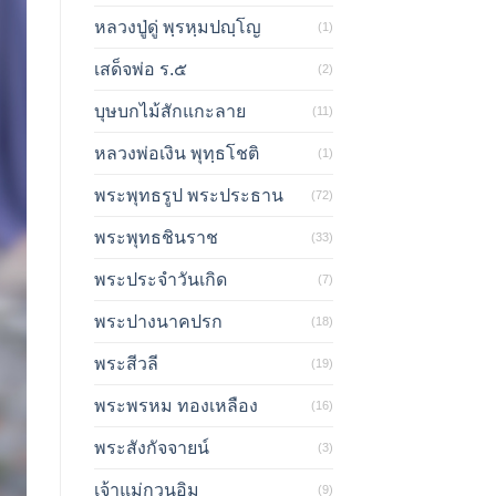
หลวงปู่ดู่ พฺรหฺมปญฺโญ
(1)
เสด็จพ่อ ร.๕
(2)
บุษบกไม้สักแกะลาย
(11)
หลวงพ่อเงิน พุทฺธโชติ
(1)
พระพุทธรูป พระประธาน
(72)
พระพุทธชินราช
(33)
พระประจำวันเกิด
(7)
พระปางนาคปรก
(18)
พระสีวลี
(19)
พระพรหม ทองเหลือง
(16)
พระสังกัจจายน์
(3)
เจ้าแม่กวนอิม
(9)