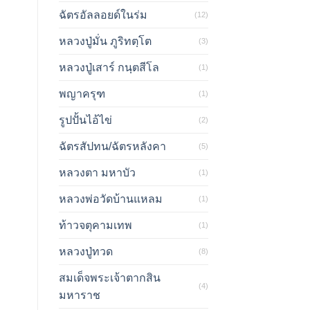
,900.00.
ฉัตรอัลลอยด์ในร่ม
(12)
หลวงปู่มั่น ภูริทตฺโต
(3)
หลวงปู่เสาร์ กนฺตสีโล
(1)
พญาครุฑ
(1)
รูปปั้นไอ้ไข่
(2)
ฉัตรสัปทน/ฉัตรหลังคา
(5)
หลวงตา มหาบัว
(1)
หลวงพ่อวัดบ้านแหลม
(1)
ท้าวจตุคามเทพ
(1)
หลวงปู่ทวด
(8)
สมเด็จพระเจ้าตากสิน
(4)
มหาราช