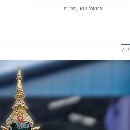
หมวดหมู่:
พระแก้วมรกต
คำอธ