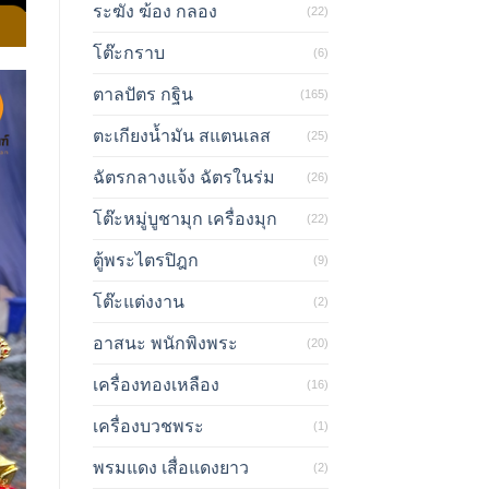
ระฆัง ฆ้อง กลอง
(22)
โต๊ะกราบ
(6)
ตาลปัตร กฐิน
(165)
ตะเกียงน้ำมัน สแตนเลส
(25)
ฉัตรกลางแจ้ง ฉัตรในร่ม
(26)
โต๊ะหมู่บูชามุก เครื่องมุก
(22)
ตู้พระไตรปิฎก
(9)
โต๊ะแต่งงาน
(2)
อาสนะ พนักพิงพระ
(20)
เครื่องทองเหลือง
(16)
เครื่องบวชพระ
(1)
พรมแดง เสื่อแดงยาว
(2)