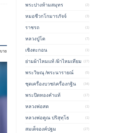
พระปางห้ามสมุทร
(2)
หมอชีวกโกมารภัจจ์
(3)
ราชรถ
(1)
หลวงปู่โต
(7)
เชิงตะกอน
(1)
ิบาย
ย่ามผ้าไหมแท้ /ผ้าไหมเทียม
(27)
พระวิษณุ /พระนารายณ์
(5)
ชุดเครื่องบวช/เครื่องกฐิน
(34)
พระปิดทองคำแท้
(17)
หลวงพ่อสด
(1)
หลวงพ่อคูณ ปริสุทฺโธ
(1)
สมเด็จองค์ปฐม
(27)