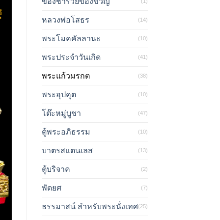
ของชำร่วยของขวัญ
(1)
หลวงพ่อโสธร
(14)
พระโมคคัลลานะ
(10)
พระประจำวันเกิด
(41)
พระแก้วมรกต
(38)
พระอุปคุต
(10)
โต๊ะหมู่บูชา
(47)
ตู้พระอภิธรรม
(10)
บาตรสแตนเลส
(13)
ตู้บริจาค
(2)
พัดยศ
(7)
ธรรมาสน์ สำหรับพระนั่งเทศ
(25)