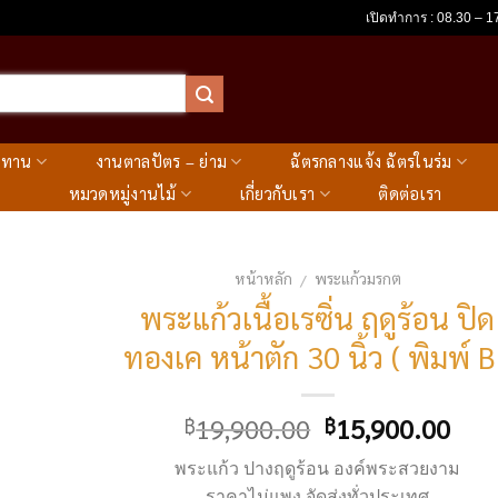
เปิดทำการ : 08.30 – 17
ะทาน
งานตาลปัตร – ย่าม
ฉัตรกลางแจ้ง ฉัตรในร่ม
หมวดหมู่งานไม้
เกี่ยวกับเรา
ติดต่อเรา
หน้าหลัก
พระแก้วมรกต
/
พระแก้วเนื้อเรซิ่น ฤดูร้อน ปิด
ทองเค หน้าตัก 30 นิ้ว ( พิมพ์ B
Original
Cur
19,900.00
15,900.00
฿
฿
price
pric
พระแก้ว ปางฤดูร้อน องค์พระสวยงาม
was:
is:
ราคาไม่แพง จัดส่งทั่วประเทศ