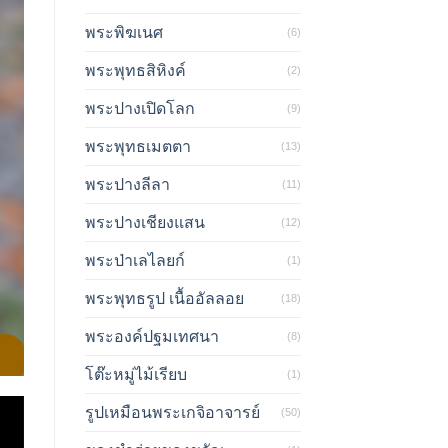
พระพิฆเนศ
(6)
พระพุทธสิหิงค์
(2)
พระปางเปิดโลก
(9)
พระพุทธเมตตา
(13)
พระปางลีลา
(11)
พระปางเชียงแสน
(12)
พระป่าเลไลยก์
(1)
พระพุทธรูป เนื้ออัลลอย
(18)
พระองค์ปฐมเทศนา
(8)
โต๊ะหมู่ไม้เรียบ
(1)
รูปเหมือนพระเกจิอาจารย์
(50)