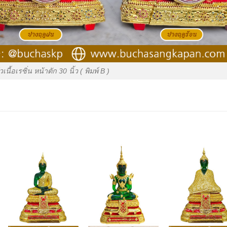
เนื้อเรซิ่น หน้าตัก 30 นิ้ว ( พิมพ์ B )