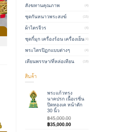
สังฆทานคุณภาพ
(4)
ชุดกันหนาวพระสงฆ์
(15)
ผ้าไตรจีวร
(4)
ชุดกี๋มุก เครื่องร้อน เครื่องเย็น
(4)
พระไตรปิฏกแบบต่างๆ
(4)
เทียนพรรษา/ที่หล่อเทียน
(18)
สินค้า
พระแก้วทรง
นาคปรก เนื้อเรซิ่น
ปิดทองเค หน้าตัก
30 นิ้ว
฿
45,000.00
Original
Current
฿
35,000.00
price
price