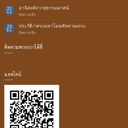
ความ
เทียน
เป็น
อานิสงส์ถวายธรรมมาสน์
พรรษา
21
มา
ม.ค.
บน
ปิดความเห็น
ของ
อานิสงส์
บุษบก
ถวาย
ประวัติ / พระมหาโมคคัลลานเถระ
23
ธรรม
มิ.ย.
บน
ปิดความเห็น
มา
ประวัติ
สน์
/
ติดตามพวกเราได้ที่
พระ
มหา
โม
ค
คัล
ลาน
แอดไลน์
เถระ