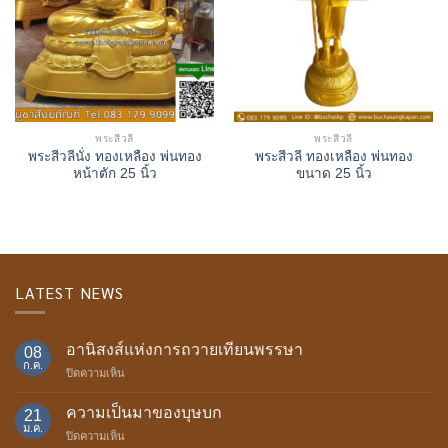
พระสีวลี
พระสีวลี
พระสีวลีนั่ง ทองเหลือง พ่นทอง
พระสีวลี ทองเหลือง พ่นทอง
หน้าตัก 25 นิ้ว
ขนาด 25 นิ้ว
LATEST NEWS
อานิสงส์แห่งการถวายเทียนพรรษา
08
ก.ค.
บน
ปิดความเห็น
อานิสงส์
แห่ง
ความเป็นมาของบุษบก
21
การ
ม.ค.
บน
ปิดความเห็น
ถวาย