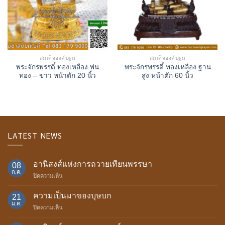
สมเด็จองค์ปฐม
สมเด็จองค์ปฐม
พระจักรพรรดิ์ ทองเหลือง พ่น
พระจักรพรรดิ์ ทองเหลือง ฐาน
ทอง – ขาว หน้าตัก 20 นิ้ว
สูง หน้าตัก 60 นิ้ว
LATEST NEWS
อานิสงส์แห่งการถวายเทียนพรรษา
08
ก.ค.
บน
ปิดความเห็น
อานิสงส์
แห่ง
ความเป็นมาของบุษบก
21
การ
ม.ค.
บน
ปิดความเห็น
ถวาย
ความ
เทียน
เป็น