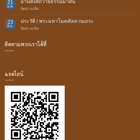
อานิสงส์ถวายธรรมมาสน์
พรรษา
21
มา
ม.ค.
บน
ปิดความเห็น
ของ
อานิสงส์
บุษบก
ถวาย
ประวัติ / พระมหาโมคคัลลานเถระ
23
ธรรม
มิ.ย.
บน
ปิดความเห็น
มา
ประวัติ
สน์
/
ติดตามพวกเราได้ที่
พระ
มหา
โม
ค
คัล
ลาน
แอดไลน์
เถระ