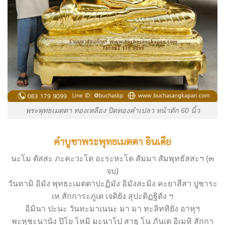
พระพุทธเมตตา ทองเหลือง ปิดทองคำเปลว หน้าตัก 60 นิ้ว
คำบูชาพระพุทธเมตตา อินเดีย
นะโม ตัสสะ ภะคะวะโต อะระหะโต สัมมา สัมพุทธัสสะฯ (๓
จบ)​
วันทามิ อิมัง พุทธะเมตตาปะฏิมัง อิมังสะมิง คะยาสีสา ปูชาระ
เห สักการะภูเต เจติยัง สุปะติฏฐิตัง ฯ
อิมินา ปะนะ วันทะมาเนนะ มา มา ทะลิททิยัง อาหุฯ
พะหุชะนานัง ปิโย โหมิ มะนาโป สาธุ โน ภันเต อิเมหิ สักกา