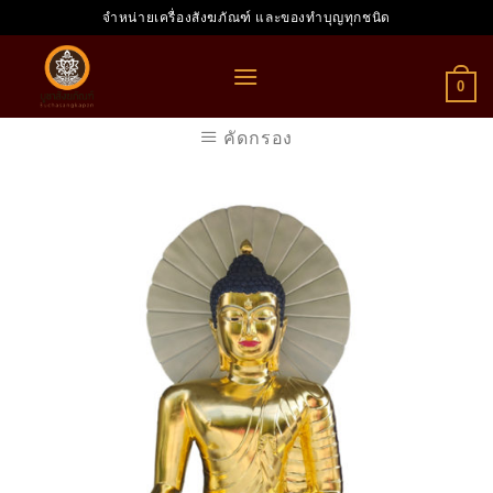
Skip
จำหน่ายเครื่องสังฆภัณฑ์ และของทำบุญทุกชนิด
to
content
0
คัดกรอง