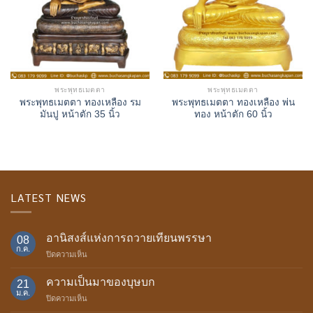
พระพุทธเมตตา
พระพุทธเมตตา
พระพุทธเมตตา ทองเหลือง รม
พระพุทธเมตตา ทองเหลือง พ่น
มันปู หน้าตัก 35 นิ้ว
ทอง หน้าตัก 60 นิ้ว
LATEST NEWS
อานิสงส์แห่งการถวายเทียนพรรษา
08
ก.ค.
บน
ปิดความเห็น
อานิสงส์
แห่ง
ความเป็นมาของบุษบก
21
การ
ม.ค.
บน
ปิดความเห็น
ถวาย
ความ
เทียน