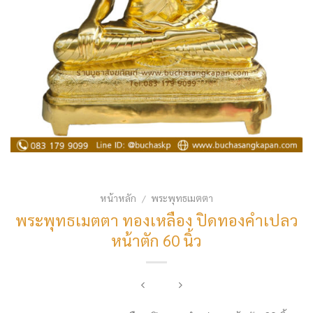
หน้าหลัก
พระพุทธเมตตา
/
พระพุทธเมตตา ทองเหลือง ปิดทองคำเปลว
หน้าตัก 60 นิ้ว