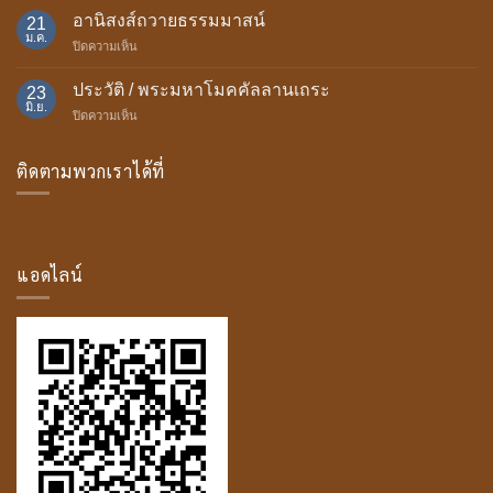
เป็น
อานิสงส์ถวายธรรมมาสน์
พรรษา
21
มา
ม.ค.
บน
ปิดความเห็น
ของ
อานิสงส์
บุษบก
ถวาย
ประวัติ / พระมหาโมคคัลลานเถระ
23
ธรรม
มิ.ย.
บน
ปิดความเห็น
มา
ประวัติ
สน์
/
ติดตามพวกเราได้ที่
พระ
มหา
โม
ค
คัล
ลาน
แอดไลน์
เถระ