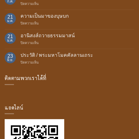
ก.ค.
บน
ปิดความเห็น
อานิสงส์
แห่ง
ความเป็นมาของบุษบก
21
การ
ม.ค.
บน
ปิดความเห็น
ถวาย
ความ
เทียน
เป็น
อานิสงส์ถวายธรรมมาสน์
พรรษา
21
มา
ม.ค.
บน
ปิดความเห็น
ของ
อานิสงส์
บุษบก
ถวาย
ประวัติ / พระมหาโมคคัลลานเถระ
23
ธรรม
มิ.ย.
บน
ปิดความเห็น
มา
ประวัติ
สน์
/
ติดตามพวกเราได้ที่
พระ
มหา
โม
ค
คัล
ลาน
แอดไลน์
เถระ