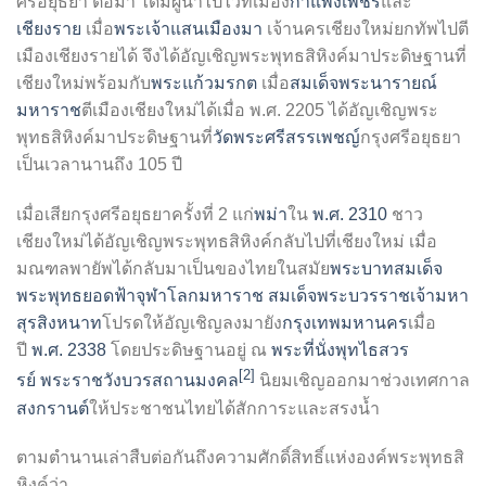
ศรีอยุธยา ต่อมา ได้มีผู้นำไปไว้ที่เมือง
กำแพงเพชร
และ
เชียงราย
เมื่อ
พระเจ้าแสนเมืองมา
เจ้านครเชียงใหม่ยกทัพไปตี
เมืองเชียงรายได้ จึงได้อัญเชิญพระพุทธสิหิงค์มาประดิษฐานที่
เชียงใหม่พร้อมกับ
พระแก้วมรกต
เมื่อ
สมเด็จพระนารายณ์
มหาราช
ตีเมืองเชียงใหม่ได้เมื่อ พ.ศ. 2205 ได้อัญเชิญพระ
พุทธสิหิงค์มาประดิษฐานที่
วัดพระศรีสรรเพชญ์
กรุงศรีอยุธยา
เป็นเวลานานถึง 105 ปี
เมื่อเสียกรุงศรีอยุธยาครั้งที่ 2 แก่
พม่า
ใน
พ.ศ. 2310
ชาว
เชียงใหม่ได้อัญเชิญพระพุทธสิหิงค์กลับไปที่เชียงใหม่ เมื่อ
มณฑลพายัพได้กลับมาเป็นของไทยในสมัย
พระบาทสมเด็จ
พระพุทธยอดฟ้าจุฬาโลกมหาราช
สมเด็จพระบวรราชเจ้ามหา
สุรสิงหนาท
โปรดให้อัญเชิญลงมายัง
กรุงเทพมหานคร
เมื่อ
ปี
พ.ศ. 2338
โดยประดิษฐานอยู่ ณ
พระที่นั่งพุทไธสวร
[2]
รย์
พระราชวังบวรสถานมงคล
นิยมเชิญออกมาช่วงเทศกาล
สงกรานต์
ให้ประชาชนไทยได้สักการะและสรงน้ำ
ตามตำนานเล่าสืบต่อกันถึงความศักดิ์สิทธิ์แห่งองค์พระพุทธสิ
หิงค์ว่า