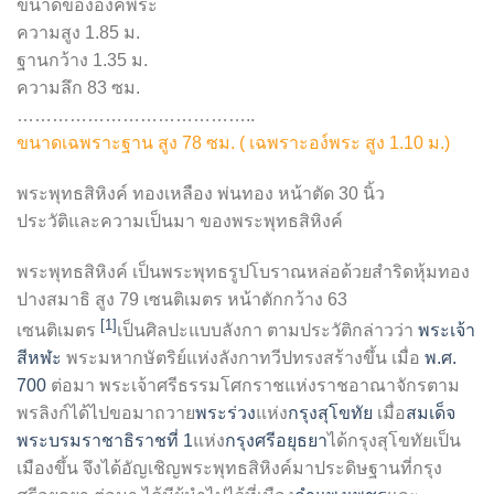
ขนาดขององค์พระ
ความสูง 1.85 ม.
ฐานกว้าง 1.35 ม.
ความลึก 83 ซม.
…………………………………..
ขนาดเฉพราะฐาน สูง 78 ซม. ( เฉพราะอง์พระ สูง 1.10 ม.)
พระพุทธสิหิงค์ ทองเหลือง พ่นทอง หน้าตัด 30 นิ้ว
ประวัติและความเป็นมา ของ
พระพุทธสิหิงค์
พระพุทธสิหิงค์
เป็นพระพุทธรูปโบราณหล่อด้วยสำริดหุ้มทอง
ปางสมาธิ สูง 79 เซนติเมตร หน้าตักกว้าง 63
[1]
เซนติเมตร
เป็นศิลปะแบบลังกา ตามประวัติกล่าวว่า
พระเจ้า
สีหฬะ
พระมหากษัตริย์แห่งลังกาทวีปทรงสร้างขึ้น เมื่อ
พ.ศ.
700
ต่อมา พระเจ้าศรีธรรมโศกราชแห่งราชอาณาจักรตาม
พรลิงก์ได้ไปขอมาถวาย
พระร่วง
แห่ง
กรุงสุโขทัย
เมื่อ
สมเด็จ
พระบรมราชาธิราชที่ 1
แห่ง
กรุงศรีอยุธยา
ได้กรุงสุโขทัยเป็น
เมืองขึ้น จึงได้อัญเชิญพระพุทธสิหิงค์มาประดิษฐานที่กรุง