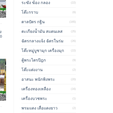
ระฆัง ฆ้อง กลอง
(22)
โต๊ะกราบ
(6)
ตาลปัตร กฐิน
(165)
ทธรูป พระประธาน
ง
ตะเกียงน้ำมัน สแตนเลส
(25)
ง
50
ฉัตรกลางแจ้ง ฉัตรในร่ม
(26)
โต๊ะหมู่บูชามุก เครื่องมุก
(22)
ตู้พระไตรปิฎก
(9)
โต๊ะแต่งงาน
(2)
อาสนะ พนักพิงพระ
(20)
เครื่องทองเหลือง
(16)
เครื่องบวชพระ
(1)
ทธรูป พระประธาน
พรมแดง เสื่อแดงยาว
(2)
ง