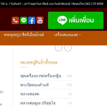
.00 น. / วันจันทร์ – เสาร์ หยุดวันอาทิตย์ และวันนักขัตฤกษ์ / ติดต่อโทร.083 179 9099
พระพุทธรูป สีพรีเมี่ยมโกลด์
เครื่องสแตนเลส
หมวดหมู่สินค้าทั้งหมด
ว
ชุดเครื่องบวช/เครื่องกฐิน
(34)
พระปิดทองคำแท้
(17)
ัก
หลวงพ่อสด
(1)
หลวงพ่อคูณ ปริสุทฺโธ
(1)
่น