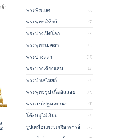
ิ่ง
พระพิฆเนศ
(6)
พระพุทธสิหิงค์
(2)
พระปางเปิดโลก
(9)
พระพุทธเมตตา
(13)
พระปางลีลา
(11)
พระปางเชียงแสน
(12)
พระป่าเลไลยก์
(1)
พระพุทธรูป เนื้ออัลลอย
(18)
พระองค์ปฐมเทศนา
(8)
ทธรูป พระประธาน
โต๊ะหมู่ไม้เรียบ
(1)
ง
ง
รูปเหมือนพระเกจิอาจารย์
(50)
60