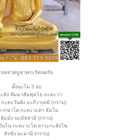
บทสวดบูชาพระรัตนตรัย
ตั้งนะโม 3 จบ
ะหัง สัมมาสัมพุทโธ ภะคะวา
ง ภะคะวันตัง อะภิวาเทมิ (กราบ)
วากขาโต ภะคะวะตา ธัมโม
ธัมมัง นะมัสสามิ (กราบ)
ิปันโน ภะคะวะโต สาวะกะสังโฆ
สังฆัง นะมามิ (กราบ)