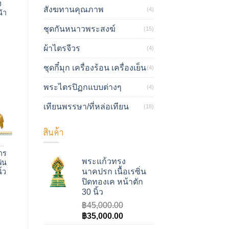
ง
สังฆทานคุณภาพ
(4)
น้า
ชุดกันหนาวพระสงฆ์
(15)
ผ้าไตรจีวร
(4)
ชุดกี๋มุก เครื่องร้อน เครื่องเย็น
(4)
พระไตรปิฏกแบบต่างๆ
(4)
เทียนพรรษา/ที่หล่อเทียน
(18)
สินค้า
ทธรูป พระประธาน
าร
พระแก้วทรง
พ่น
นาคปรก เนื้อเรซิ่น
ิ้ว
ปิดทองเค หน้าตัก
30 นิ้ว
฿
45,000.00
Original
Current
฿
35,000.00
price
price