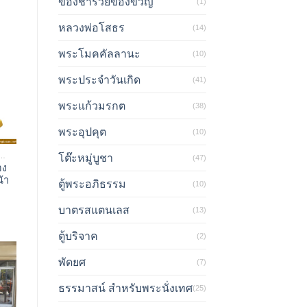
ของชำร่วยของขวัญ
(1)
หลวงพ่อโสธร
(14)
พระโมคคัลลานะ
(10)
พระประจำวันเกิด
(41)
พระแก้วมรกต
(38)
พระอุปคุต
(10)
ทธรูป พระประธาน
โต๊ะหมู่บูชา
(47)
อง
น้า
ตู้พระอภิธรรม
(10)
บาตรสแตนเลส
(13)
ตู้บริจาค
(2)
พัดยศ
(7)
ธรรมาสน์ สำหรับพระนั่งเทศ
(25)