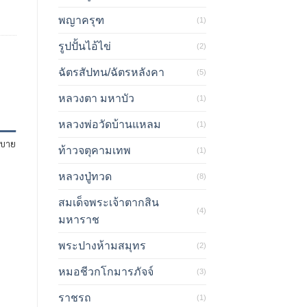
พญาครุฑ
(1)
รูปปั้นไอ้ไข่
(2)
ฉัตรสัปทน/ฉัตรหลังคา
(5)
หลวงตา มหาบัว
(1)
หลวงพ่อวัดบ้านแหลม
(1)
ิบาย
ท้าวจตุคามเทพ
(1)
หลวงปู่ทวด
(8)
สมเด็จพระเจ้าตากสิน
(4)
มหาราช
พระปางห้ามสมุทร
(2)
หมอชีวกโกมารภัจจ์
(3)
ราชรถ
(1)