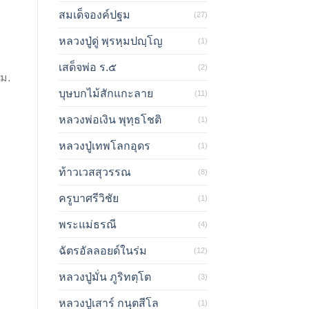
สมเด็จองค์ปฐม
(27)
า
หลวงปู่ดู่ พฺรหฺมปญฺโญ
(1)
เสด็จพ่อ ร.๕
(2)
ซม.
บุษบกไม้สักแกะลาย
(11)
หลวงพ่อเงิน พุทฺธโชติ
(1)
หลวงปู่เทพโลกอุดร
(1)
ท้าวเวสสุวรรณ
(8)
ครูบาศรีวิชัย
(1)
พระแม่ธรณี
(4)
ฉัตรอัลลอยด์ในร่ม
(12)
หลวงปู่มั่น ภูริทตฺโต
(3)
หลวงปู่เสาร์ กนฺตสีโล
(1)