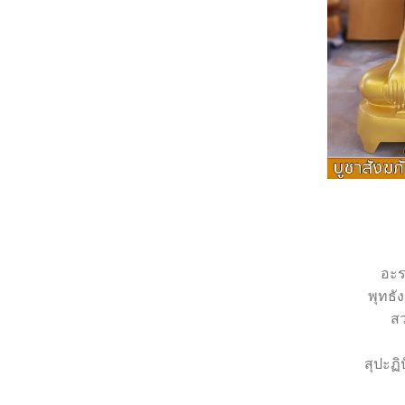
อะร
พุทธั
ส
สุปะฏ