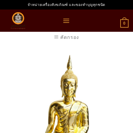
Skip
จำหน่ายเครื่องสังฆภัณฑ์ และของทำบุญทุกชนิด
to
content
0
คัดกรอง