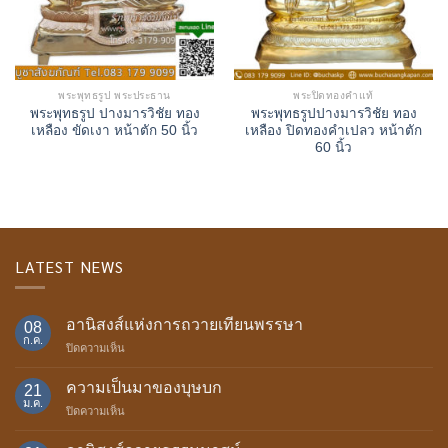
พระพุทธรูป พระประธาน
พระปิดทองคำแท้
พระพุทธรูป ปางมารวิชัย ทอง
พระพุทธรูปปางมารวิชัย ทอง
เหลือง ขัดเงา หน้าตัก 50 นิ้ว
เหลือง ปิดทองคำเปลว หน้าตัก
60 นิ้ว
LATEST NEWS
อานิสงส์แห่งการถวายเทียนพรรษา
08
ก.ค.
บน
ปิดความเห็น
อานิสงส์
แห่ง
ความเป็นมาของบุษบก
21
การ
ม.ค.
บน
ปิดความเห็น
ถวาย
ความ
เทียน
เป็น