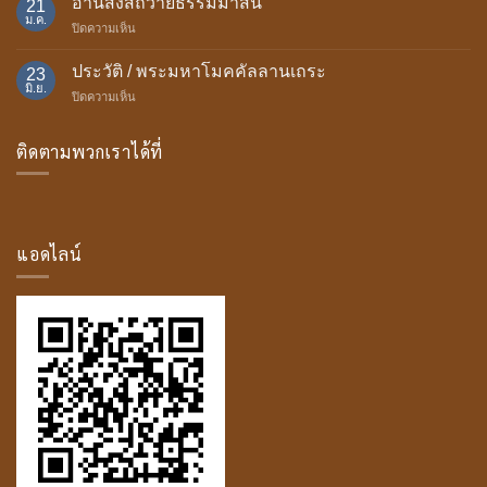
อานิสงส์ถวายธรรมมาสน์
พรรษา
21
มา
ม.ค.
บน
ปิดความเห็น
ของ
อานิสงส์
บุษบก
ถวาย
ประวัติ / พระมหาโมคคัลลานเถระ
23
ธรรม
มิ.ย.
บน
ปิดความเห็น
มา
ประวัติ
สน์
/
ติดตามพวกเราได้ที่
พระ
มหา
โม
ค
คัล
ลาน
แอดไลน์
เถระ