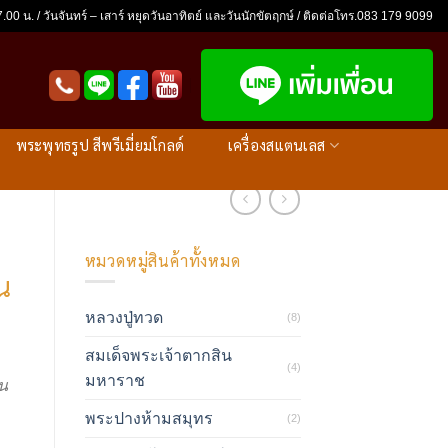
.00 น. / วันจันทร์ – เสาร์ หยุดวันอาทิตย์ และวันนักขัตฤกษ์ / ติดต่อโทร.083 179 9099
พระพุทธรูป สีพรีเมี่ยมโกลด์
เครื่องสแตนเลส
หมวดหมู่สินค้าทั้งหมด
น
หลวงปู่ทวด
(8)
สมเด็จพระเจ้าตากสิน
(4)
มหาราช
่น
พระปางห้ามสมุทร
(2)
า