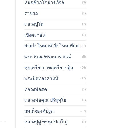
หมอชีวกโกมารภัจจ์
(3)
ราชรถ
(1)
หลวงปู่โต
(7)
เชิงตะกอน
(1)
ย่ามผ้าไหมแท้ /ผ้าไหมเทียม
(27)
พระวิษณุ /พระนารายณ์
(5)
ชุดเครื่องบวช/เครื่องกฐิน
(34)
พระปิดทองคำแท้
(17)
หลวงพ่อสด
(1)
หลวงพ่อคูณ ปริสุทฺโธ
(1)
สมเด็จองค์ปฐม
(27)
หลวงปู่ดู่ พฺรหฺมปญฺโญ
(1)