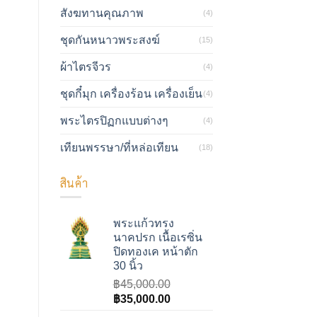
สังฆทานคุณภาพ
(4)
ชุดกันหนาวพระสงฆ์
(15)
ผ้าไตรจีวร
(4)
ชุดกี๋มุก เครื่องร้อน เครื่องเย็น
(4)
พระไตรปิฏกแบบต่างๆ
(4)
เทียนพรรษา/ที่หล่อเทียน
(18)
สินค้า
พระแก้วทรง
นาคปรก เนื้อเรซิ่น
ปิดทองเค หน้าตัก
30 นิ้ว
฿
45,000.00
Original
Current
฿
35,000.00
price
price