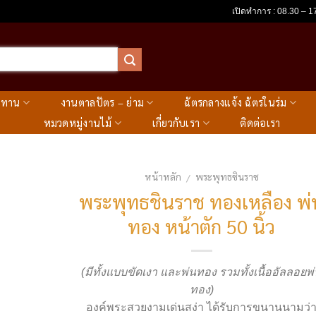
เปิดทำการ : 08.30 – 17
ะทาน
งานตาลปัตร – ย่าม
ฉัตรกลางแจ้ง ฉัตรในร่ม
หมวดหมู่งานไม้
เกี่ยวกับเรา
ติดต่อเรา
หน้าหลัก
พระพุทธชินราช
/
พระพุทธชินราช ทองเหลือง พ่
ทอง หน้าตัก 50 นิ้ว
(มีทั้งแบบขัดเงา และพ่นทอง รวมทั้งเนื้ออัลลอยพ
ทอง)
องค์พระสวยงามเด่นสง่า ได้รับการขนานนามว่