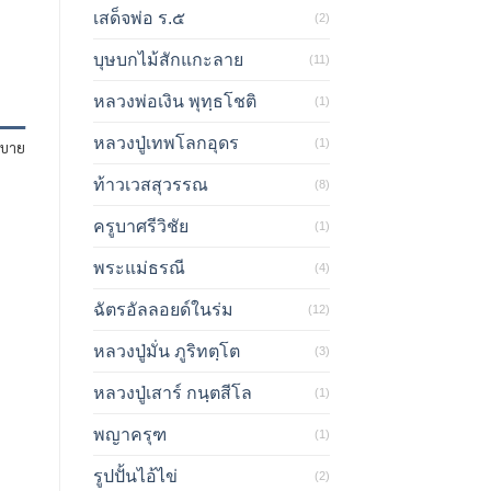
เสด็จพ่อ ร.๕
(2)
บุษบกไม้สักแกะลาย
(11)
หลวงพ่อเงิน พุทฺธโชติ
(1)
หลวงปู่เทพโลกอุดร
(1)
ิบาย
ท้าวเวสสุวรรณ
(8)
ครูบาศรีวิชัย
(1)
พระแม่ธรณี
(4)
ฉัตรอัลลอยด์ในร่ม
(12)
หลวงปู่มั่น ภูริทตฺโต
(3)
หลวงปู่เสาร์ กนฺตสีโล
(1)
พญาครุฑ
(1)
รูปปั้นไอ้ไข่
(2)