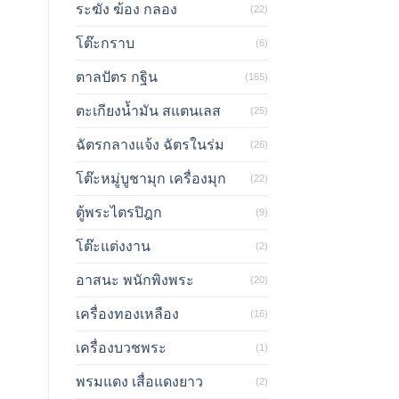
ระฆัง ฆ้อง กลอง
(22)
โต๊ะกราบ
(6)
ตาลปัตร กฐิน
(165)
ตะเกียงน้ำมัน สแตนเลส
(25)
ฉัตรกลางแจ้ง ฉัตรในร่ม
(26)
โต๊ะหมู่บูชามุก เครื่องมุก
(22)
ตู้พระไตรปิฎก
(9)
โต๊ะแต่งงาน
(2)
อาสนะ พนักพิงพระ
(20)
เครื่องทองเหลือง
(16)
เครื่องบวชพระ
(1)
พรมแดง เสื่อแดงยาว
(2)