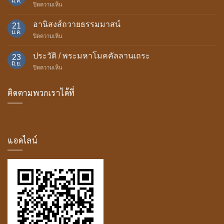
ม.ค.
บน
ปิดความเห็น
ถวาย
ความ
เทียน
เป็น
อานิสงส์ถวายธรรมมาสน์
พรรษา
21
มา
ม.ค.
บน
ปิดความเห็น
ของ
อานิสงส์
บุษบก
ถวาย
ประวัติ / พระมหาโมคคัลลานเถระ
23
ธรรม
มิ.ย.
บน
ปิดความเห็น
มา
ประวัติ
สน์
/
ติดตามพวกเราได้ที่
พระ
มหา
โม
ค
คัล
ลาน
แอดไลน์
เถระ