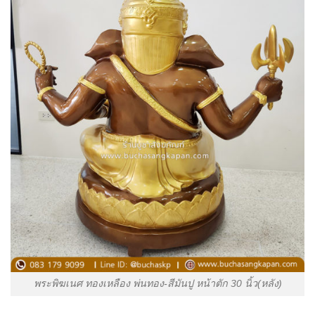
พระพิฆเนศ ทองเหลือง พ่นทอง-สีมันปู หน้าตัก 30 นิ้ว(หลัง)