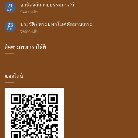
เป็น
อานิสงส์ถวายธรรมมาสน์
พรรษา
21
มา
ม.ค.
บน
ปิดความเห็น
ของ
อานิสงส์
บุษบก
ถวาย
ประวัติ / พระมหาโมคคัลลานเถระ
23
ธรรม
มิ.ย.
บน
ปิดความเห็น
มา
ประวัติ
สน์
/
ติดตามพวกเราได้ที่
พระ
มหา
โม
ค
คัล
ลาน
แอดไลน์
เถระ