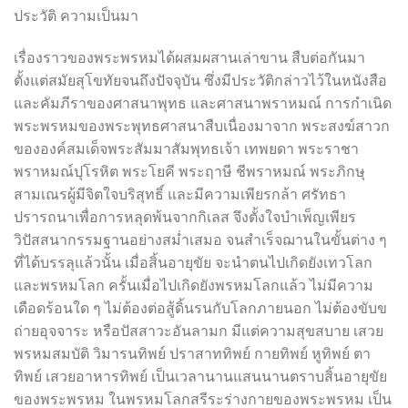
ประวัติ ความเป็นมา
เรื่องราวของพระพรหมได้ผสมผสานเล่าขาน สืบต่อกันมา
ตั้งแต่สมัยสุโขทัยจนถึงปัจจุบัน ซึ่งมีประวัติกล่าวไว้ในหนังสือ
และคัมภีราของศาสนาพุทธ และศาสนาพราหมณ์ การกำเนิด
พระพรหมของพระพุทธศาสนาสืบเนื่องมาจาก พระสงฆ์สาวก
ขององค์สมเด็จพระสัมมาสัมพุทธเจ้า เทพยดา พระราชา
พราหมณ์ปุโรหิต พระโยคี พระฤาษี ชีพราหมณ์ พระภิกษุ
สามเณรผู้มีจิตใจบริสุทธิ์ และมีความเพียรกล้า ศรัทธา
ปรารถนาเพื่อการหลุดพ้นจากกิเลส จึงตั้งใจบำเพ็ญเพียร
วิปัสสนากรรมฐานอย่างสม่ำเสมอ จนสำเร็จฌานในขั้นต่าง ๆ
ที่ได้บรรลุแล้วนั้น เมื่อสิ้นอายุขัย จะนำตนไปเกิดยังเทวโลก
และพรหมโลก ครั้นเมื่อไปเกิดยังพรหมโลกแล้ว ไม่มีความ
เดือดร้อนใด ๆ ไม่ต้องต่อสู้ดิ้นรนกับโลกภายนอก ไม่ต้องขับข
ถ่ายอุจจาระ หรือปัสสาวะอันลามก มีแต่ความสุขสบาย เสวย
พรหมสมบัติ วิมารนทิพย์ ปราสาททิพย์ กายทิพย์ หูทิพย์ ตา
ทิพย์ เสวยอาหารทิพย์ เป็นเวลานานแสนนานตราบสิ้นอายุขัย
ของพระพรหม ในพรหมโลกสรีระร่างกายของพระพรหม เป็น