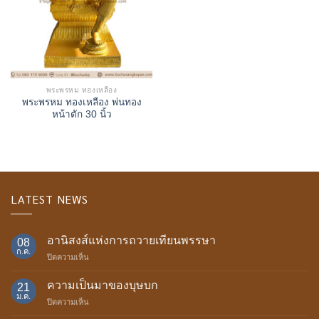
พระพรหม ทองเหลือง
พระพรหม ทองเหลือง พ่นทอง
หน้าตัก 30 นิ้ว
LATEST NEWS
อานิสงส์แห่งการถวายเทียนพรรษา
08
ก.ค.
บน
ปิดความเห็น
อานิสงส์
แห่ง
ความเป็นมาของบุษบก
21
การ
ม.ค.
บน
ปิดความเห็น
ถวาย
ความ
เทียน