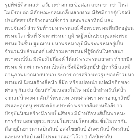
รูปทิพย์ที่งามสง่า อวัยวะร่างกาย ข้อศอก แขน ขา เข่า ไหล่
ไม่มีรอยต่อ มีลักษณะกลมเกลี้ยงสวยงาม มีรัศมีกายรุ่งโรจน์
ประภัสสร เจิดจ้างดงามยิ่งกว่า แสงพระอาทิตน์ และ
พระจันทร์ สำหรับท้าวมหาพรหมณ์ คือพระพรหมที่สถิตอยู่บน
พรหมโลกชั้นที่ 3 มหาพรหมาภูมิ ซญึ่งเป็นประมุขแห่งพระ
พรหมในชั้นปฐมฌาน มหาพรหมาภูมิมีพระพรหมอยู่เป็น
จำนวนนับล้านองค์ แต่ท้าวมหาพรหมที่รู้จักกันในศาสนา
พราหมณ์นั้น มีเพียงไม่กี่องค์ ได้แก่ พระพรหมธาดา ท้าวกบิล
พรหม ท้าวพกาพรหม เป็นต้น ซึ่งมีอิทธิฤทธิ์ปาฏิหาริย์ และมี
อานุภาพมากมายนานาประการ การสร้างเทวรูปของท้าวมหา
พรหมณ์ นิยมสร้างสี่หน้า สี่มือ หรือแปดหน้า แปดมือถือของ
ต่าง ๆ กันเช่น ช้อนตักไขเนยลงในไฟ หม้อน้ำสำหรับใส่น้ำ
จากแม่น้ำคงคา คัมภีร์พระเวท เทพศาสตรา คทาอาญาสิทธิ์
ศรและลูกธนู พรศอคล้องประคำ พรกายสีแดงหรือสีขาว
ปัจจุบันนิยมสร้างมีกายเป็นสีทอง มีม้าหรือหงส์เป็นพาหนะ
การกำหนดอายุพระพรหมในพรหมโลกแต่ละชั้นไม่เท่ากัน
มีอายุยืนยาวนานเป็นกัลป์ อสงไขยกัลป์ อันตรกัลป์ ภัทรกัลป์
และมหากัลป์ แต่ได้ประมาณเอาไว้ว่า 1 กัลป์เท่ากับ