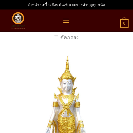
Skip
จำหน่ายเครื่องสังฆภัณฑ์ และของทำบุญทุกชนิด
to
content
0
คัดกรอง