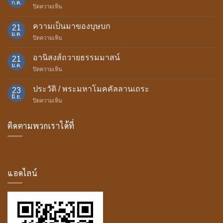
ก.ค.
บน
ปิดความเห็น
อานิสงส์
แห่ง
ความเป็นมาของบุษบก
21
การ
ม.ค.
บน
ปิดความเห็น
ถวาย
ความ
เทียน
เป็น
อานิสงส์ถวายธรรมมาสน์
พรรษา
21
มา
ม.ค.
บน
ปิดความเห็น
ของ
อานิสงส์
บุษบก
ถวาย
ประวัติ / พระมหาโมคคัลลานเถระ
23
ธรรม
มิ.ย.
บน
ปิดความเห็น
มา
ประวัติ
สน์
/
ติดตามพวกเราได้ที่
พระ
มหา
โม
ค
คัล
ลาน
แอดไลน์
เถระ