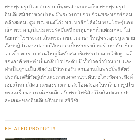
พระพุทธรูปโดยส่วนรวมมีพุทธลักษณะคล้ายพระพุทธรูป
อินเดียสมัยราชวงปาละ มีพระวรกายอวบอ้วนพระพักตร์กลม
คล้ายผลมะตูม พระขนงโก่ง พระนาสิกโค้งงุ้ม พระโอษฐ์แคบ
เล็ก พระห นุเป็นปมพระรัศมีเหนือเกตุมาลาเป็นต่อมกลม ไม่
นิยมทำไรพระสก เส้นพระสกขมวดเกษาใหญ่พระอุระนูน ชาย
สังฆาฏิสั้น ตรงปลายมีลักษณะเป็นชายธงม้วนเข้าหากัน เรียก
ว่า เขี้ยวตะขาบส่วนใหญ่นั่งขัดสมาธิเพชรปางมารวิชัยฐานที่
รององค์ พระทำเป็นกลีบบัวประดับ มี ทั้งบัวคว่ำบัวหงาย และ
ทำเป็นฐานเป็นเขียงไม่มีบัวรองรับ ส่วนงานปั้นพระโพธิสัตว์
ประดับเจดีย์วัดกู่เต้าและภาพเทวดาประดับหอไตรวัดพระสิงห์
เชียงใหม่ มีสัดส่วนของร่างกาย สะโอดสะองใบหน้ายาวรูปไข่
ทรงเครื่องอาภรณ์เช่นเดียวกับพระโพธิสัตว์ในศิลปะแบบปา
ละเสนะของอินเดียหรือแบบ ศรีวิชัย
RELATED PRODUCTS