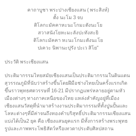
คาถาบูชา พระปางเชียงแสน ( พระสิงห์)
ตั้ง นะโม 3 จบ
ติโลกะมัคคาหะนะโกมะตังนะโย
สวาสนังโยหะมะลังปะทังสะยิ
ติโลกะมัคคา หะนะโกมะตังนะโย
ปเควะ นิพานะปุรัง ปะเว สิโย”
ประวัติ พระเชียงแสน
ประติมากรรมไทยสมัยเชียงแสนเป็นประติมากรรมในดินแดน
สุวรรณภูมิที่นับว่าสร้างขึ้นโดยฝีมือช่างไทยเป็นครั้งแรกเกิด
ขึ้นราวพุทธศตวรรษที่ 16-21 มีปรากฏแพร่หลายอยู่ตามหัว
เมืองต่างๆ ทางภาคเหนือของไทย แหล่งสำคัญอยู่ที่เมือง
เชียงแสนวัสดุที่นำมาสร้างงานประติมากรรมที่ทั้งปูนปั้นและ
โลหะต่างๆที่มีค่าจนถึงทองคำบริสุทธิ์ประติมากรรมเชียงแสน
แบ่งได้เป็น2 ยุค คือ เชียงแสนยุคแรก มีทั้งการสร้างพระพุทธ
รูปและภาพพระโพธิสัตว์หรือเทวดาประดับศิลปสถาน