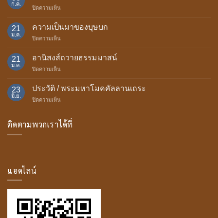
ก.ค.
บน
ปิดความเห็น
อานิสงส์
แห่ง
ความเป็นมาของบุษบก
21
การ
ม.ค.
บน
ปิดความเห็น
ถวาย
ความ
เทียน
เป็น
อานิสงส์ถวายธรรมมาสน์
พรรษา
21
มา
ม.ค.
บน
ปิดความเห็น
ของ
อานิสงส์
บุษบก
ถวาย
ประวัติ / พระมหาโมคคัลลานเถระ
23
ธรรม
มิ.ย.
บน
ปิดความเห็น
มา
ประวัติ
สน์
/
ติดตามพวกเราได้ที่
พระ
มหา
โม
ค
คัล
ลาน
แอดไลน์
เถระ