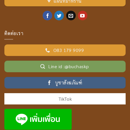
แผ่นที่มาที่ร้าน
ติดต่อเรา
O83 179 9099
Line id :@buchaskp
บูชาสังฆภัณฑ์
TikTok