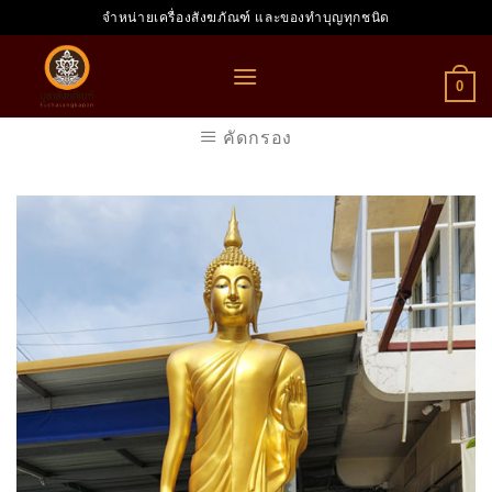
Skip
จำหน่ายเครื่องสังฆภัณฑ์ และของทำบุญทุกชนิด
to
content
0
คัดกรอง