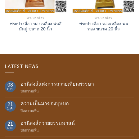
พระปางลีลา
พระปางลีลา
พระปางลีลา ทองเหลือง พ่นสี
พระปางลีลา ทองเหลือง พ่น
มันปู ขนาด 20 นิ้ว
ทอง ขนาด 20 นิ้ว
LATEST NEWS
อานิสงส์แห่งการถวายเทียนพรรษา
08
ก.ค.
บน
ปิดความเห็น
อานิสงส์
แห่ง
ความเป็นมาของบุษบก
21
การ
ม.ค.
บน
ปิดความเห็น
ถวาย
ความ
เทียน
เป็น
อานิสงส์ถวายธรรมมาสน์
พรรษา
21
มา
ม.ค.
บน
ปิดความเห็น
ของ
อานิสงส์
บุษบก