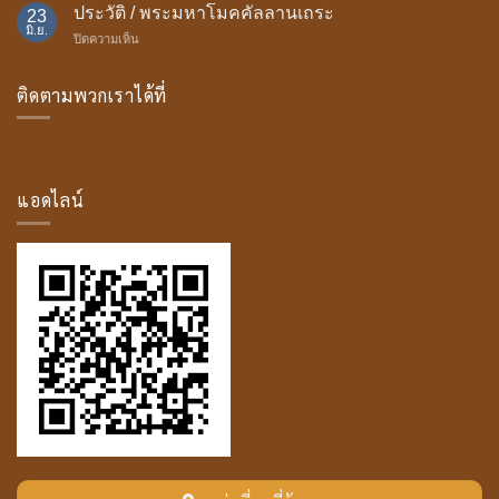
ถวาย
ประวัติ / พระมหาโมคคัลลานเถระ
23
ธรรม
มิ.ย.
บน
ปิดความเห็น
มา
ประวัติ
สน์
/
ติดตามพวกเราได้ที่
พระ
มหา
โม
ค
คัล
ลาน
แอดไลน์
เถระ