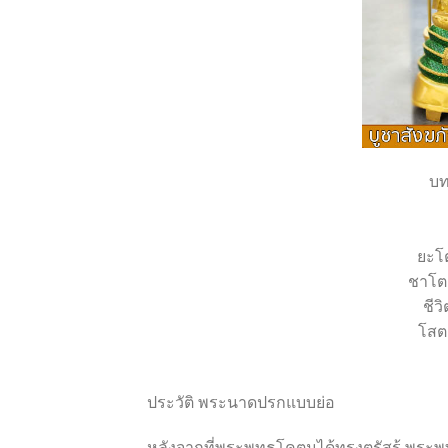
บท
ยะโต
ชาโต
ชีว
โสต
ประวัติ พระนาดปรกแบบย่อ
หลังจากที่พระพุทธโคตมได้ทรงตรัสรู้ พระพุท