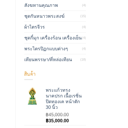
สังฆทานคุณภาพ
(4)
ชุดกันหนาวพระสงฆ์
(15)
ผ้าไตรจีวร
(4)
ชุดกี๋มุก เครื่องร้อน เครื่องเย็น
(4)
พระไตรปิฏกแบบต่างๆ
(4)
เทียนพรรษา/ที่หล่อเทียน
(18)
สินค้า
พระแก้วทรง
นาคปรก เนื้อเรซิ่น
ปิดทองเค หน้าตัก
30 นิ้ว
฿
45,000.00
Original
Current
฿
35,000.00
price
price