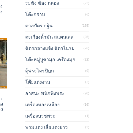
ระฆัง ฆ้อง กลอง
(22)
ง
อง
โต๊ะกราบ
(6)
ตาลปัตร กฐิน
(165)
ตะเกียงน้ำมัน สแตนเลส
(25)
ฉัตรกลางแจ้ง ฉัตรในร่ม
(26)
โต๊ะหมู่บูชามุก เครื่องมุก
(22)
ตู้พระไตรปิฎก
(9)
โต๊ะแต่งงาน
(2)
อาสนะ พนักพิงพระ
(20)
ก
อง
เครื่องทองเหลือง
(16)
20
เครื่องบวชพระ
(1)
พรมแดง เสื่อแดงยาว
(2)