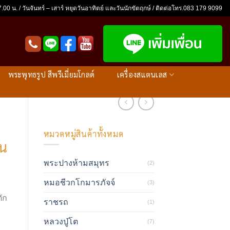
.00 น. / วันจันทร์ – เสาร์ หยุดวันอาทิตย์ และวันนักขัตฤกษ์ / ติดต่อโทร.083 179 9099
พระพุทธรูป สีพรีเมี่ยมโกลด์
เครื่องสแตนเลส
หมวดหมู่สินค้าทั้งหมด
่น
พระปางห้ามสมุทร
(2)
หมอชีวกโกมารภัจจ์
(3)
ัก
ราชรถ
(1)
หลวงปู่โต
(7)