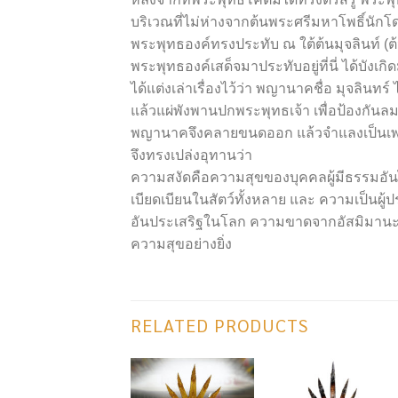
บริเวณที่ไม่ห่างจากต้นพระศรีมหาโพธิ์นักโด
พระพุทธองค์ทรงประทับ ณ ใต้ต้นมุจลินท์ (ต้น
พระพุทธองค์เสด็จมาประทับอยู่ที่นี่ ได้บ
ได้แต่งเล่าเรื่องไว้ว่า พญานาคชื่อ มุจลินทร์
แล้วแผ่พังพานปกพระพุทธเจ้า เพื่อป้องกั
พญานาคจึงคลายขนดออก แล้วจำแลงเป็นเพศม
จึงทรงเปล่งอุทานว่า
ความสงัดคือความสุขของบุคคลผู้มีธรรมอันได
เบียดเบียนในสัตว์ทั้งหลาย และ ความเป็นผู้
อันประเสริฐในโลก ความขาดจากอัสมิมานะหร
ความสุขอย่างยิ่ง
RELATED PRODUCTS