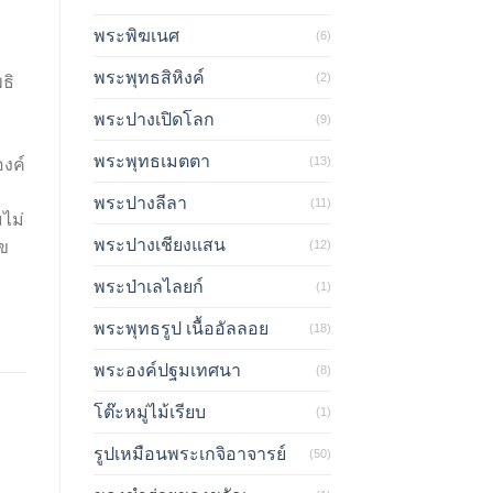
พระพิฆเนศ
(6)
พระพุทธสิหิงค์
(2)
ธิ
พระปางเปิดโลก
(9)
พระพุทธเมตตา
(13)
งค์
พระปางลีลา
(11)
ไม่
พระปางเชียงแสน
(12)
ุข
พระป่าเลไลยก์
(1)
พระพุทธรูป เนื้ออัลลอย
(18)
พระองค์ปฐมเทศนา
(8)
โต๊ะหมู่ไม้เรียบ
(1)
รูปเหมือนพระเกจิอาจารย์
(50)