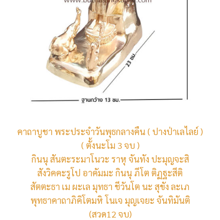
คาถาบูชา พระประจำวันพุธกลางคืน ( ปางป่าเลไลย์ )
( ตั้งนะโม 3 จบ )
กินนุ สันตะระมาโนวะ ราหุ จันทัง ปะมุญจะสิ
สังวิคคะรูโป อาคัมมะ กินนุ ภีโต ติฏฐะสีติ
สัตตะธา เม ผะเล มุทธา ชีวันโต นะ สุขัง ละเภ
พุทธาคาถาภิคิโตมหิ โนเจ มุญเจยะ จันทิมันติ
(สวด12 จบ)