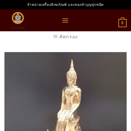
Skip
จำหน่ายเครื่องสังฆภัณฑ์ และของทำบุญทุกชนิด
to
content
0
คัดกรอง