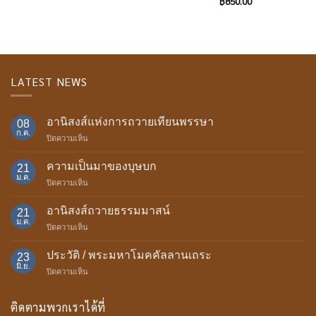
฿
850.00
LATEST NEWS
อานิสงส์แห่งการถวายเทียนพรรษา
08
ก.ค.
บน
ปิดความเห็น
อานิสงส์
แห่ง
ความเป็นมาของบุษบก
21
การ
ม.ค.
บน
ปิดความเห็น
ถวาย
ความ
เทียน
เป็น
อานิสงส์ถวายธรรมมาสน์
พรรษา
21
มา
ม.ค.
บน
ปิดความเห็น
ของ
อานิสงส์
บุษบก
ถวาย
ประวัติ / พระมหาโมคคัลลานเถระ
23
ธรรม
มิ.ย.
บน
ปิดความเห็น
มา
ประวัติ
สน์
/
ติดตามพวกเราได้ที่
พระ