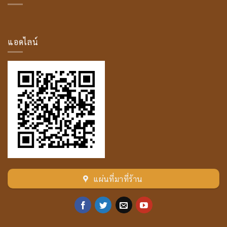
มหา
โม
ค
คัล
ลาน
แอดไลน์
เถระ
แผ่นที่มาที่ร้าน