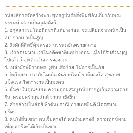
………………………………………………………………………………………………
านิสงส์การจัดสร้างพระพุทธรูปหรือสิ่งพิมพ์อันเกี่ยวกับพระ
ธรรมคำสอนเป็นกุศลดังนี้
1. อกุศลกรรมในอดีตชาติแต่ปางก่อน จะเปลี่ยนจากหนักเป็น
เบา จากเบาเป็นสูญ
2. สิ่งศักดิ์สิทธิ์คุ้มครอง สรรพภยันตรายสลาย
3. เจ้ากรรมนายเวรในอดีตชาติแต่ปางก่อน เมื่อได้รับส่วนบุญ
ไปแล้ว ก็จะเลิกเว้นการจองเวร
4. เหล่ายักษ์ผีรากษส งูพิษ เสือร้าย ไม่อาจเป็นภัย
5. จิตใจสงบ ปวงภัยไม่เกิด ฝันร้ายไม่มี ราศีผ่องใส สุขภาพ
แข็งแรง กิจการงานเป็นมงคล
6. มั่นคงในคุณธรรม ความอุดมสมบูรณ์ปรากฎเกินความคาด
ฝัน ครอบครัวสุขสันต์ วาสนายั่งยืน
7. คำกล่าวเป็นสัตย์ ฟ้าดินปราณี ทวยเทพยินดี มิตรสหาย
ปรีดา
8. คนโง่สิ้นเขลา คนเจ็บหายได้ คนป่วยหายดี ความทุกข์หาย
เข็ญ สตรีจะได้เกิดเป็นชาย