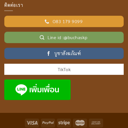
ติดต่อเรา
O83 179 9099
Line id :@buchaskp
บูชาสังฆภัณฑ์
TikTok