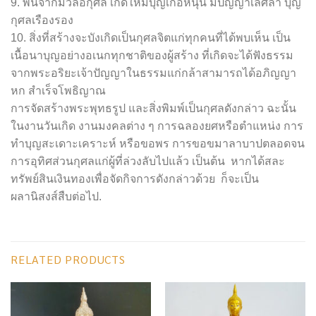
9. พ้นจากมวลอกุศล เกิดใหม่บุญเกื้อหนุน มีปัญญาเลิศล้ำ บุญ
กุศลเรืองรอง
10. สิ่งที่สร้างจะบังเกิดเป็นกุศลจิตแก่ทุกคนที่ได้พบเห็น เป็น
เนื้อนาบุญอย่างอเนกทุกชาติของผู้สร้าง ที่เกิดจะได้ฟังธรรม
จากพระอริยะเจ้าปัญญาในธรรมแก่กล้าสามารถได้อภิญญา
หก สำเร็จโพธิญาณ
การจัดสร้างพระพุทธรูป และสิ่งพิมพ์เป็นกุศลดังกล่าว ฉะนั้น
ในงานวันเกิด งานมงคลต่าง ๆ การฉลองยศหรือตำแหน่ง การ
ทำบุญสะเดาะเคราะห์ หรือขอพร การขอขมาลาบาปตลอดจน
การอุทิศส่วนกุศลแก่ผู้ที่ล่วงลับไปแล้ว เป็นต้น หากได้สละ
ทรัพย์สินเงินทองเพื่อจัดกิจการดังกล่าวด้วย ก็จะเป็น
ผลานิสงส์สืบต่อไป.
RELATED PRODUCTS