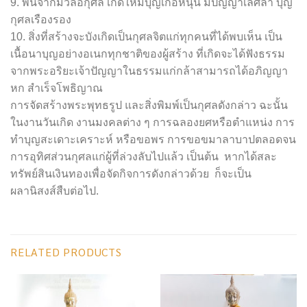
9. พ้นจากมวลอกุศล เกิดใหม่บุญเกื้อหนุน มีปัญญาเลิศล้ำ บุญ
กุศลเรืองรอง
10. สิ่งที่สร้างจะบังเกิดเป็นกุศลจิตแก่ทุกคนที่ได้พบเห็น เป็น
เนื้อนาบุญอย่างอเนกทุกชาติของผู้สร้าง ที่เกิดจะได้ฟังธรรม
จากพระอริยะเจ้าปัญญาในธรรมแก่กล้าสามารถได้อภิญญา
หก สำเร็จโพธิญาณ
การจัดสร้างพระพุทธรูป และสิ่งพิมพ์เป็นกุศลดังกล่าว ฉะนั้น
ในงานวันเกิด งานมงคลต่าง ๆ การฉลองยศหรือตำแหน่ง การ
ทำบุญสะเดาะเคราะห์ หรือขอพร การขอขมาลาบาปตลอดจน
การอุทิศส่วนกุศลแก่ผู้ที่ล่วงลับไปแล้ว เป็นต้น หากได้สละ
ทรัพย์สินเงินทองเพื่อจัดกิจการดังกล่าวด้วย ก็จะเป็น
ผลานิสงส์สืบต่อไป.
RELATED PRODUCTS