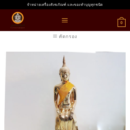
Skip
จำหน่ายเครื่องสังฆภัณฑ์ และของทำบุญทุกชนิด
to
content
0
คัดกรอง