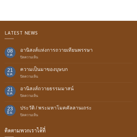
LATEST NEWS
อานิสงส์แห่งการถวายเทียนพรรษา
08
ก.ค.
บน
ปิดความเห็น
อานิสงส์
แห่ง
ความเป็นมาของบุษบก
21
การ
ม.ค.
บน
ปิดความเห็น
ถวาย
ความ
เทียน
เป็น
อานิสงส์ถวายธรรมมาสน์
พรรษา
21
มา
ม.ค.
บน
ปิดความเห็น
ของ
อานิสงส์
บุษบก
ถวาย
ประวัติ / พระมหาโมคคัลลานเถระ
23
ธรรม
มิ.ย.
บน
ปิดความเห็น
มา
ประวัติ
สน์
/
ติดตามพวกเราได้ที่
พระ
มหา