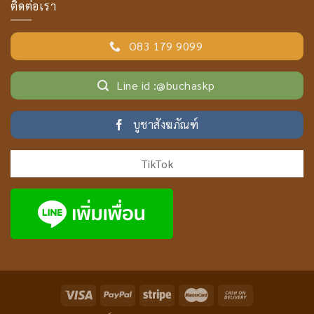
ติดต่อเรา
O83 179 9099
Line id :@buchaskp
บูชาสังฆภัณฑ์
TikTok