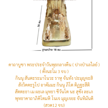
คาถาบูชา พระประจำวันพุธกลางคืน ( ปางป่าเลไลย์ )
( ตั้งนะโม 3 จบ )
กินนุ สันตะระมาโนวะ ราหุ จันทัง ปะมุญจะสิ
สังวิคคะรูโป อาคัมมะ กินนุ ภีโต ติฏฐะสีติ
สัตตะธา เม ผะเล มุทธา ชีวันโต นะ สุขัง ละเภ
พุทธาคาถาภิคิโตมหิ โนเจ มุญเจยะ จันทิมันติ
(สวด12 จบ)