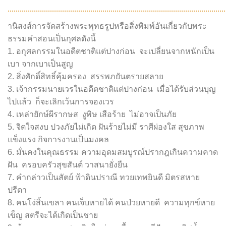
………………………………………………………………………………………………
านิสงส์การจัดสร้างพระพุทธรูปหรือสิ่งพิมพ์อันเกี่ยวกับพระ
ธรรมคำสอนเป็นกุศลดังนี้
1. อกุศลกรรมในอดีตชาติแต่ปางก่อน จะเปลี่ยนจากหนักเป็น
เบา จากเบาเป็นสูญ
2. สิ่งศักดิ์สิทธิ์คุ้มครอง สรรพภยันตรายสลาย
3. เจ้ากรรมนายเวรในอดีตชาติแต่ปางก่อน เมื่อได้รับส่วนบุญ
ไปแล้ว ก็จะเลิกเว้นการจองเวร
4. เหล่ายักษ์ผีรากษส งูพิษ เสือร้าย ไม่อาจเป็นภัย
5. จิตใจสงบ ปวงภัยไม่เกิด ฝันร้ายไม่มี ราศีผ่องใส สุขภาพ
แข็งแรง กิจการงานเป็นมงคล
6. มั่นคงในคุณธรรม ความอุดมสมบูรณ์ปรากฎเกินความคาด
ฝัน ครอบครัวสุขสันต์ วาสนายั่งยืน
7. คำกล่าวเป็นสัตย์ ฟ้าดินปราณี ทวยเทพยินดี มิตรสหาย
ปรีดา
8. คนโง่สิ้นเขลา คนเจ็บหายได้ คนป่วยหายดี ความทุกข์หาย
เข็ญ สตรีจะได้เกิดเป็นชาย