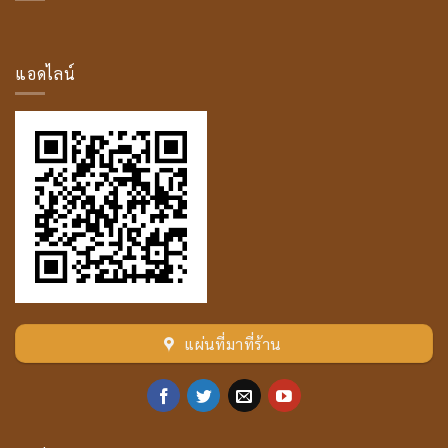
โม
ค
คัล
ลาน
แอดไลน์
เถระ
แผ่นที่มาที่ร้าน