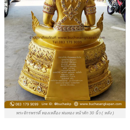
พระจักรพรรดิ์ ทองเหลือง พ่นทอง หน้าตัก 30 นิ้ว ( หลัง )