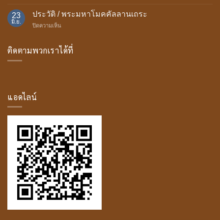
อานิสงส์
บุษบก
ถวาย
ประวัติ / พระมหาโมคคัลลานเถระ
23
ธรรม
มิ.ย.
บน
ปิดความเห็น
มา
ประวัติ
สน์
/
ติดตามพวกเราได้ที่
พระ
มหา
โม
ค
คัล
ลาน
แอดไลน์
เถระ