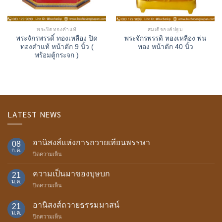
พระปิดทองคำแท้
สมเด็จองค์ปฐม
พระจักรพรรดิ์ ทองเหลือง ปิด
พระจักรพรรดิ ทองเหลือง พ่น
ทองคำแท้ หน้าตัก 9 นิ้ว (
ทอง หน้าตัก 40 นิ้ว
พร้อมตู้กระจก )
LATEST NEWS
อานิสงส์แห่งการถวายเทียนพรรษา
08
ก.ค.
บน
ปิดความเห็น
อานิสงส์
แห่ง
ความเป็นมาของบุษบก
21
การ
ม.ค.
บน
ปิดความเห็น
ถวาย
ความ
เทียน
เป็น
อานิสงส์ถวายธรรมมาสน์
พรรษา
21
มา
ม.ค.
บน
ปิดความเห็น
ของ