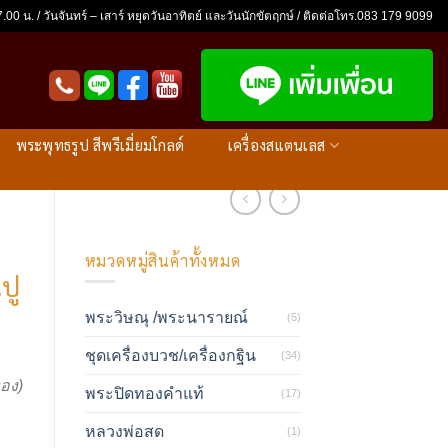
.00 น. / วันจันทร์ – เสาร์ หยุดวันอาทิตย์ และวันนักขัตฤกษ์ / ติดต่อโทร.083 179 9099
พระพุทธรูป สีพรีเมี่ยมโกลด์
เครื่องสแตนเลส
หมวดหมู่สินค้าทั้งหมด
ปู
พระวิษณุ /พระนารายณ์
(5)
ชุดเครื่องบวช/เครื่องกฐิน
(34)
ทอง)
พระปิดทองคำแท้
(17)
า
หลวงพ่อสด
(1)