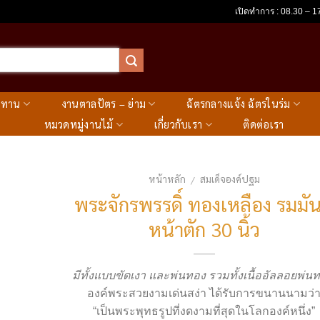
เปิดทำการ : 08.30 – 17
ะทาน
งานตาลปัตร – ย่าม
ฉัตรกลางแจ้ง ฉัตรในร่ม
หมวดหมู่งานไม้
เกี่ยวกับเรา
ติดต่อเรา
หน้าหลัก
สมเด็จองค์ปฐม
/
พระจักรพรรดิ์ ทองเหลือง รมมัน
หน้าตัก 30 นิ้ว
มีทั้งแบบขัดเงา และพ่นทอง รวมทั้งเนื้ออัลลอยพ่น
องค์พระสวยงามเด่นสง่า ได้รับการขนานนามว่
“เป็นพระพุทธรูปที่งดงามที่สุดในโลกองค์หนึ่ง”