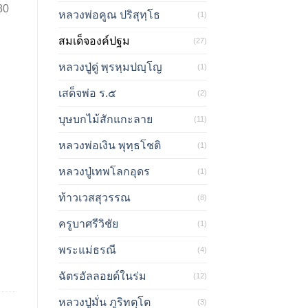
80
หลวงพ่อคูณ ปริสุทฺโธ
(1)
สมเด็จองค์ปฐม
(27)
หลวงปู่ดู่ พฺรหฺมปญฺโญ
(1)
เสด็จพ่อ ร.๕
(2)
บุษบกไม้สักแกะลาย
(11)
หลวงพ่อเงิน พุทฺธโชติ
(1)
หลวงปู่เทพโลกอุดร
(1)
ท้าวเวสสุวรรณ
(8)
ครูบาศรีวิชัย
(1)
พระแม่ธรณี
(4)
ฉัตรอัลลอยด์ในร่ม
(12)
หลวงปู่มั่น ภูริทตฺโต
(3)