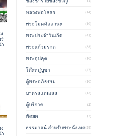
ของชำร่วยของขวัญ
(1)
หลวงพ่อโสธร
(14)
พระโมคคัลลานะ
(10)
รง
พระประจำวันเกิด
(41)
อร์
น้า
พระแก้วมรกต
(38)
พระอุปคุต
(10)
โต๊ะหมู่บูชา
(47)
ตู้พระอภิธรรม
(10)
บาตรสแตนเลส
(13)
ตู้บริจาค
(2)
พัดยศ
(7)
ธรรมาสน์ สำหรับพระนั่งเทศ
(25)
อง
น้า