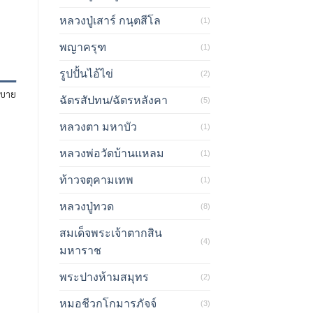
หลวงปู่เสาร์ กนฺตสีโล
(1)
พญาครุฑ
(1)
รูปปั้นไอ้ไข่
(2)
ิบาย
ฉัตรสัปทน/ฉัตรหลังคา
(5)
หลวงตา มหาบัว
(1)
หลวงพ่อวัดบ้านแหลม
(1)
ท้าวจตุคามเทพ
(1)
หลวงปู่ทวด
(8)
สมเด็จพระเจ้าตากสิน
(4)
มหาราช
พระปางห้ามสมุทร
(2)
หมอชีวกโกมารภัจจ์
(3)