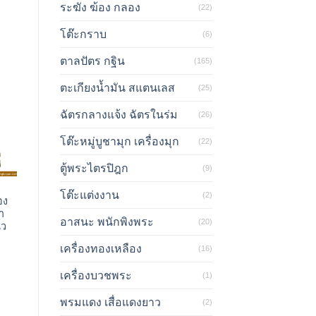
ระฆัง ฆ้อง กลอง
(22)
โต๊ะกราบ
(6)
ตาลปัตร กฐิน
(165)
ตะเกียงน้ำมัน สแตนเลส
(25)
ฉัตรกลางแจ้ง ฉัตรในร่ม
(26)
โต๊ะหมู่บูชามุก เครื่องมุก
(22)
ตู้พระไตรปิฎก
(9)
โต๊ะแต่งงาน
(2)
อง
ำ
อาสนะ พนักพิงพระ
(20)
้ว
เครื่องทองเหลือง
(16)
เครื่องบวชพระ
(1)
พรมแดง เสื่อแดงยาว
(2)