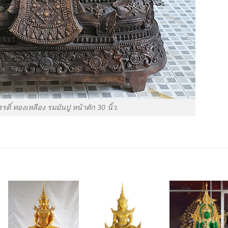
ดิ์ ทองเหลือง รมมันปู หน้าตัก 30 นิ้ว.