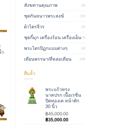
สังฆทานคุณภาพ
(4)
ชุดกันหนาวพระสงฆ์
(15)
ผ้าไตรจีวร
(4)
ชุดกี๋มุก เครื่องร้อน เครื่องเย็น
(4)
ม
ี
พระไตรปิฏกแบบต่างๆ
(4)
ิ้ว
เทียนพรรษา/ที่หล่อเทียน
(18)
สินค้า
พระแก้วทรง
นาคปรก เนื้อเรซิ่น
ปิดทองเค หน้าตัก
30 นิ้ว
฿
45,000.00
Original
Current
฿
35,000.00
price
price