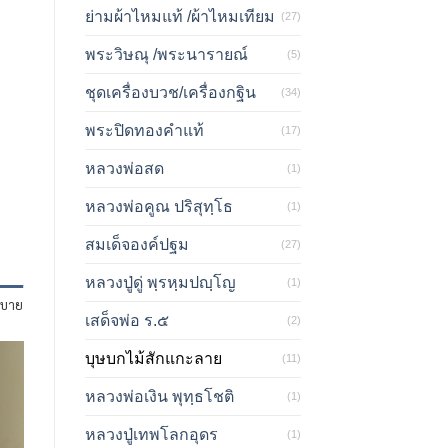
ย่ามผ้าไหมแท้ /ผ้าไหมเทียม
(27)
พระวิษณุ /พระนารายณ์
(5)
ชุดเครื่องบวช/เครื่องกฐิน
(34)
พระปิดทองคำแท้
(17)
หลวงพ่อสด
(1)
หลวงพ่อคูณ ปริสุทฺโธ
(1)
สมเด็จองค์ปฐม
(27)
หลวงปู่ดู่ พฺรหฺมปญฺโญ
(1)
ิบาย
เสด็จพ่อ ร.๕
(2)
บุษบกไม้สักแกะลาย
(11)
หลวงพ่อเงิน พุทฺธโชติ
(1)
หลวงปู่เทพโลกอุดร
(1)