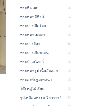
พระพิฆเนศ
(6)
พระพุทธสิหิงค์
(2)
พระปางเปิดโลก
(9)
พระพุทธเมตตา
(13)
พระปางลีลา
(11)
พระปางเชียงแสน
(12)
พระป่าเลไลยก์
(1)
พระพุทธรูป เนื้ออัลลอย
(18)
พระองค์ปฐมเทศนา
(8)
โต๊ะหมู่ไม้เรียบ
(1)
รูปเหมือนพระเกจิอาจารย์
(50)