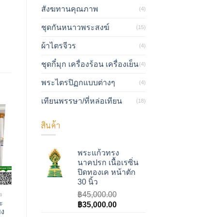
สังฆทานคุณภาพ
(4)
ชุดกันหนาวพระสงฆ์
(15)
ผ้าไตรจีวร
(4)
ชุดกี๋มุก เครื่องร้อน เครื่องเย็น
(4)
พระไตรปิฏกแบบต่างๆ
(4)
เทียนพรรษา/ที่หล่อเทียน
(18)
สินค้า
พระแก้วทรง
นาคปรก เนื้อเรซิ่น
ปิดทองเค หน้าตัก
30 นิ้ว
฿
45,000.00
ย
ะ
Original
Current
฿
35,000.00
็ง
price
price