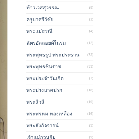
ท้าวเวสสุวรรณ
(8)
ครูบาศรีวิชัย
(1)
พระแม่ธรณี
(4)
ฉัตรอัลลอยด์ในร่ม
(12)
พระพุทธรูป พระประธาน
(72)
พระพุทธชินราช
(33)
พระประจำวันเกิด
(7)
พระปางนาคปรก
(18)
พระสีวลี
(19)
พระพรหม ทองเหลือง
(16)
พระสังกัจจายน์
(3)
เจ้าแม่กวนอิม
(9)