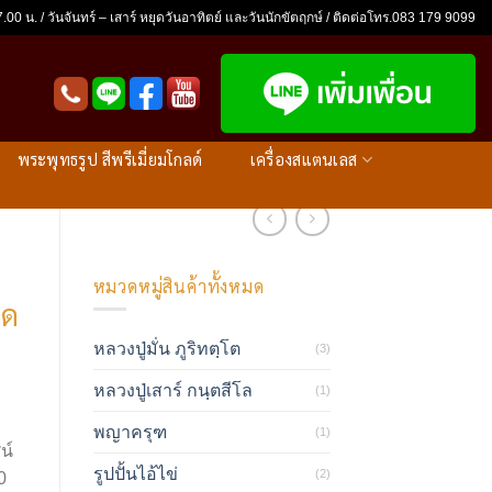
.00 น. / วันจันทร์ – เสาร์ หยุดวันอาทิตย์ และวันนักขัตฤกษ์ / ติดต่อโทร.083 179 9099
พระพุทธรูป สีพรีเมี่ยมโกลด์
เครื่องสแตนเลส
หมวดหมู่สินค้าทั้งหมด
ิด
หลวงปู่มั่น ภูริทตฺโต
(3)
หลวงปู่เสาร์ กนฺตสีโล
(1)
พญาครุฑ
(1)
น์
รูปปั้นไอ้ไข่
(2)
0