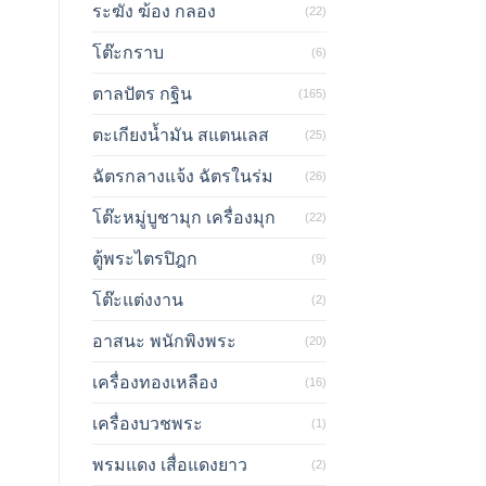
ระฆัง ฆ้อง กลอง
(22)
โต๊ะกราบ
(6)
ตาลปัตร กฐิน
(165)
ตะเกียงน้ำมัน สแตนเลส
(25)
ฉัตรกลางแจ้ง ฉัตรในร่ม
(26)
โต๊ะหมู่บูชามุก เครื่องมุก
(22)
ตู้พระไตรปิฎก
(9)
โต๊ะแต่งงาน
(2)
อาสนะ พนักพิงพระ
(20)
เครื่องทองเหลือง
(16)
เครื่องบวชพระ
(1)
พรมแดง เสื่อแดงยาว
(2)