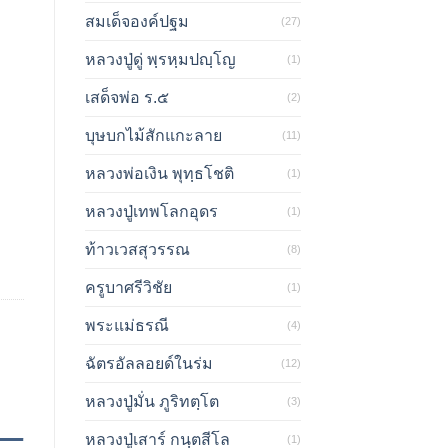
สมเด็จองค์ปฐม
(27)
หลวงปู่ดู่ พฺรหฺมปญฺโญ
(1)
เสด็จพ่อ ร.๕
(2)
บุษบกไม้สักแกะลาย
(11)
หลวงพ่อเงิน พุทฺธโชติ
(1)
หลวงปู่เทพโลกอุดร
(1)
ท้าวเวสสุวรรณ
(8)
ครูบาศรีวิชัย
(1)
พระแม่ธรณี
(4)
ฉัตรอัลลอยด์ในร่ม
(12)
หลวงปู่มั่น ภูริทตฺโต
(3)
หลวงปู่เสาร์ กนฺตสีโล
(1)