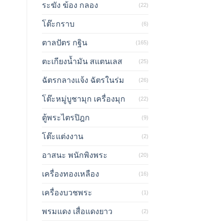
ระฆัง ฆ้อง กลอง
(22)
โต๊ะกราบ
(6)
ตาลปัตร กฐิน
(165)
ตะเกียงน้ำมัน สแตนเลส
(25)
ฉัตรกลางแจ้ง ฉัตรในร่ม
(26)
โต๊ะหมู่บูชามุก เครื่องมุก
(22)
ตู้พระไตรปิฎก
(9)
โต๊ะแต่งงาน
(2)
อาสนะ พนักพิงพระ
(20)
เครื่องทองเหลือง
(16)
เครื่องบวชพระ
(1)
พรมแดง เสื่อแดงยาว
(2)