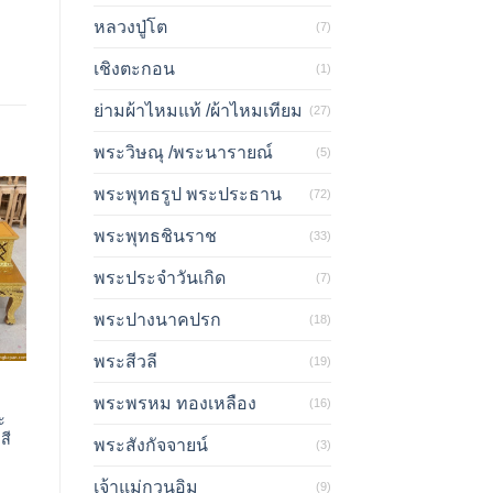
หลวงปู่โต
(7)
เชิงตะกอน
(1)
ย่ามผ้าไหมแท้ /ผ้าไหมเทียม
(27)
พระวิษณุ /พระนารายณ์
(5)
พระพุทธรูป พระประธาน
(72)
พระพุทธชินราช
(33)
พระประจำวันเกิด
(7)
พระปางนาคปรก
(18)
พระสีวลี
(19)
พระพรหม ทองเหลือง
(16)
ะ
สี
พระสังกัจจายน์
(3)
เจ้าแม่กวนอิม
(9)