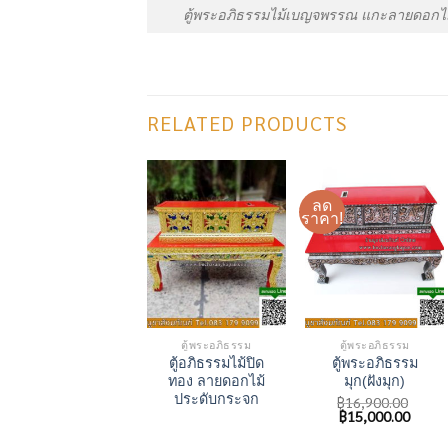
ตู้พระอภิธรรมไม้เบญจพรรณ แกะลายดอกไม
RELATED PRODUCTS
ลด
ราคา!
ตู้พระอภิธรรม
ตู้พระอภิธรรม
ตู้อภิธรรมไม้ปิด
ตู้พระอภิธรรม
ทอง ลายดอกไม้
มุก(ฝังมุก)
ประดับกระจก
฿
16,900.00
Original
Curre
฿
15,000.00
price
price
was:
is: