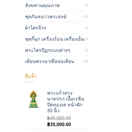
สังฆทานคุณภาพ
(4)
ชุดกันหนาวพระสงฆ์
(15)
ผ้าไตรจีวร
(4)
ชุดกี๋มุก เครื่องร้อน เครื่องเย็น
(4)
พระไตรปิฏกแบบต่างๆ
(4)
เทียนพรรษา/ที่หล่อเทียน
(18)
สินค้า
พระแก้วทรง
นาคปรก เนื้อเรซิ่น
ปิดทองเค หน้าตัก
30 นิ้ว
฿
45,000.00
Original
Current
฿
35,000.00
price
price