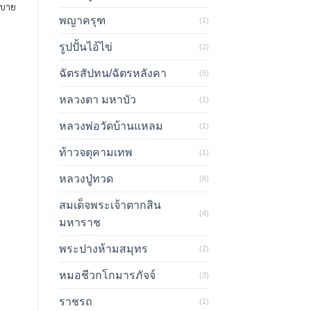
ิบาย
พญาครุฑ
(1)
รูปปั้นไอ้ไข่
(2)
ฉัตรสัปทน/ฉัตรหลังคา
(5)
หลวงตา มหาบัว
(1)
หลวงพ่อวัดบ้านแหลม
(1)
ท้าวจตุคามเทพ
(1)
หลวงปู่ทวด
(8)
สมเด็จพระเจ้าตากสิน
(4)
มหาราช
พระปางห้ามสมุทร
(2)
หมอชีวกโกมารภัจจ์
(3)
ราชรถ
(1)