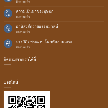
บน
ปิดความเห็น
อานิสงส์
แห่ง
ความเป็นมาของบุษบก
21
การ
ม.ค.
บน
ปิดความเห็น
ถวาย
ความ
เทียน
เป็น
อานิสงส์ถวายธรรมมาสน์
พรรษา
21
มา
ม.ค.
บน
ปิดความเห็น
ของ
อานิสงส์
บุษบก
ถวาย
ประวัติ / พระมหาโมคคัลลานเถระ
23
ธรรม
มิ.ย.
บน
ปิดความเห็น
มา
ประวัติ
สน์
/
ติดตามพวกเราได้ที่
พระ
มหา
โม
ค
คัล
ลาน
แอดไลน์
เถระ