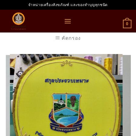
Skip
จำหน่ายเครื่องสังฆภัณฑ์ และของทำบุญทุกชนิด
to
content
0
คัดกรอง