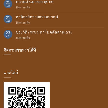
แห่ง
ความเป็นมาของบุษบก
21
การ
ม.ค.
บน
ปิดความเห็น
ถวาย
ความ
เทียน
เป็น
อานิสงส์ถวายธรรมมาสน์
พรรษา
21
มา
ม.ค.
บน
ปิดความเห็น
ของ
อานิสงส์
บุษบก
ถวาย
ประวัติ / พระมหาโมคคัลลานเถระ
23
ธรรม
มิ.ย.
บน
ปิดความเห็น
มา
ประวัติ
สน์
/
ติดตามพวกเราได้ที่
พระ
มหา
โม
ค
คัล
ลาน
แอดไลน์
เถระ