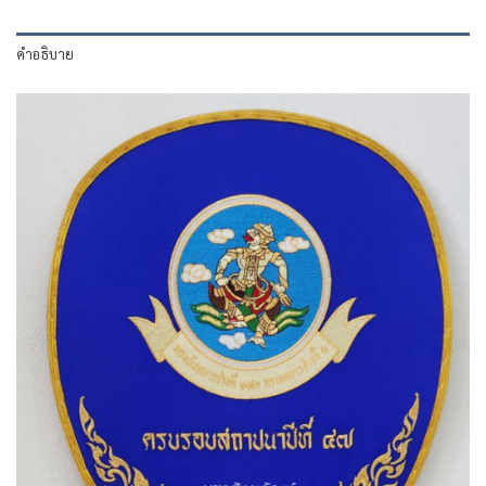
คำอธิบาย