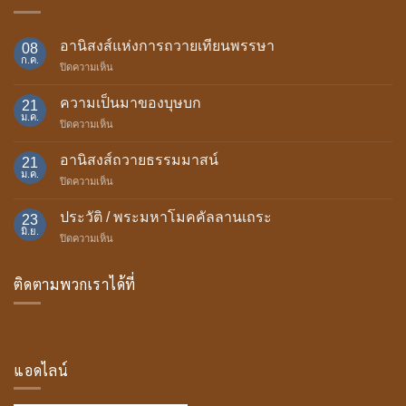
อานิสงส์แห่งการถวายเทียนพรรษา
08
ก.ค.
บน
ปิดความเห็น
อานิสงส์
แห่ง
ความเป็นมาของบุษบก
21
การ
ม.ค.
บน
ปิดความเห็น
ถวาย
ความ
เทียน
เป็น
อานิสงส์ถวายธรรมมาสน์
พรรษา
21
มา
ม.ค.
บน
ปิดความเห็น
ของ
อานิสงส์
บุษบก
ถวาย
ประวัติ / พระมหาโมคคัลลานเถระ
23
ธรรม
มิ.ย.
บน
ปิดความเห็น
มา
ประวัติ
สน์
/
ติดตามพวกเราได้ที่
พระ
มหา
โม
ค
คัล
ลาน
แอดไลน์
เถระ