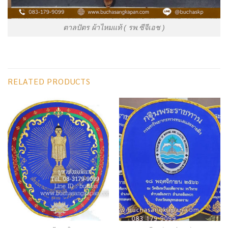
ตาลปัตร ผ้าไหมแท้ ( รพ.ซีจีเอช )
RELATED PRODUCTS