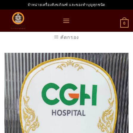
Skip
จำหน่ายเครื่องสังฆภัณฑ์ และของทำบุญทุกชนิด
to
content
0
คัดกรอง