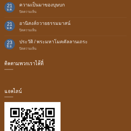
แห่ง
ความเป็นมาของบุษบก
21
การ
ม.ค.
บน
ปิดความเห็น
ถวาย
ความ
เทียน
เป็น
อานิสงส์ถวายธรรมมาสน์
พรรษา
21
มา
ม.ค.
บน
ปิดความเห็น
ของ
อานิสงส์
บุษบก
ถวาย
ประวัติ / พระมหาโมคคัลลานเถระ
23
ธรรม
มิ.ย.
บน
ปิดความเห็น
มา
ประวัติ
สน์
/
ติดตามพวกเราได้ที่
พระ
มหา
โม
ค
คัล
ลาน
แอดไลน์
เถระ