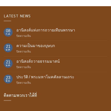
LATEST NEWS
อานิสงส์แห่งการถวายเทียนพรรษา
08
ก.ค.
บน
ปิดความเห็น
อานิสงส์
แห่ง
ความเป็นมาของบุษบก
21
การ
ม.ค.
บน
ปิดความเห็น
ถวาย
ความ
เทียน
เป็น
อานิสงส์ถวายธรรมมาสน์
พรรษา
21
มา
ม.ค.
บน
ปิดความเห็น
ของ
อานิสงส์
บุษบก
ถวาย
ประวัติ / พระมหาโมคคัลลานเถระ
23
ธรรม
มิ.ย.
บน
ปิดความเห็น
มา
ประวัติ
สน์
/
ติดตามพวกเราได้ที่
พระ
มหา
โม
ค