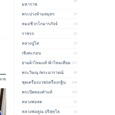
(4)
มหาราช
พระปางห้ามสมุทร
(2)
หมอชีวกโกมารภัจจ์
(3)
ราชรถ
(1)
หลวงปู่โต
(7)
เชิงตะกอน
(1)
ย่ามผ้าไหมแท้ /ผ้าไหมเทียม
(27)
พระวิษณุ /พระนารายณ์
(5)
ิบาย
ชุดเครื่องบวช/เครื่องกฐิน
(34)
พระปิดทองคำแท้
(17)
หลวงพ่อสด
(1)
หลวงพ่อคูณ ปริสุทฺโธ
(1)