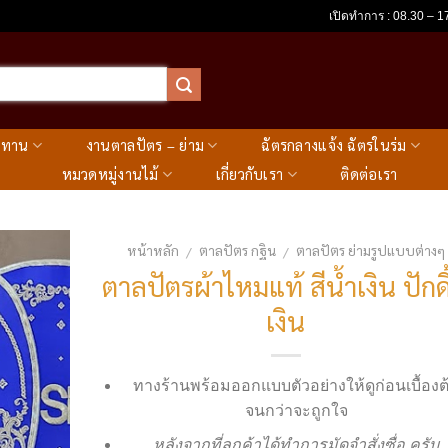
เปิดทำการ : 08.30 – 17
ะทาน
งานตาลปัตร – ย่าม
ฉัตรกลางแจ้ง ฉัตรในร่ม
หมวดหมู่งานไม้
เกี่ยวกับเรา
ติดต่อเรา
หน้าหลัก
ตาลปัตร กฐิน
ตาลปัตร ย่ามรูปแบบต่างๆ
/
/
ตาลปัตรผ้าไหมแท้ สีน้ำเงิน ปักด
เงิน
ทางร้านพร้อมออกแบบตัวอย่างให้ดูก่อนเบื้องต
จนกว่าจะถูกใจ
หลังจากที่ลูกค้าได้ทำการมัดจำสั่งซื่อ ครับ