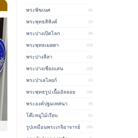
พระพิฆเนศ
(6)
พระพุทธสิหิงค์
(2)
พระปางเปิดโลก
(9)
พระพุทธเมตตา
(13)
พระปางลีลา
(11)
พระปางเชียงแสน
(12)
พระป่าเลไลยก์
(1)
พระพุทธรูป เนื้ออัลลอย
(18)
พระองค์ปฐมเทศนา
(8)
โต๊ะหมู่ไม้เรียบ
(1)
รูปเหมือนพระเกจิอาจารย์
(50)