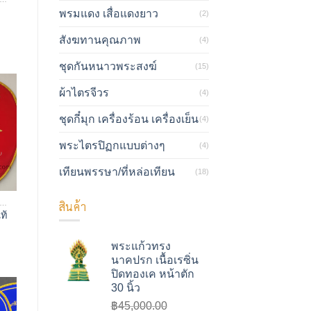
พรมแดง เสื่อแดงยาว
(2)
สังฆทานคุณภาพ
(4)
ชุดกันหนาวพระสงฆ์
(15)
ผ้าไตรจีวร
(4)
ชุดกี๋มุก เครื่องร้อน เครื่องเย็น
(4)
พระไตรปิฏกแบบต่างๆ
(4)
เทียนพรรษา/ที่หล่อเทียน
(18)
ลปัตร ย่ามรูปแบบต่างๆ
สินค้า
ท้
ฑ
พระแก้วทรง
นาคปรก เนื้อเรซิ่น
ปิดทองเค หน้าตัก
30 นิ้ว
฿
45,000.00