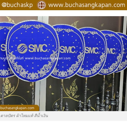
ตาลปัตร ผ้าไหมแท้ สีน้ำเงิน