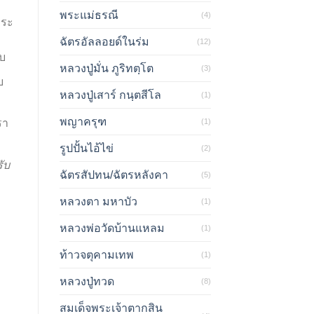
พระแม่ธรณี
(4)
ุระ
ฉัตรอัลลอยด์ในร่ม
(12)
บ
หลวงปู่มั่น ภูริทตฺโต
(3)
บ
หลวงปู่เสาร์ กนฺตสีโล
(1)
พญาครุฑ
(1)
รา
รูปปั้นไอ้ไข่
(2)
ับ
ฉัตรสัปทน/ฉัตรหลังคา
(5)
หลวงตา มหาบัว
(1)
หลวงพ่อวัดบ้านแหลม
(1)
ท้าวจตุคามเทพ
(1)
หลวงปู่ทวด
(8)
สมเด็จพระเจ้าตากสิน