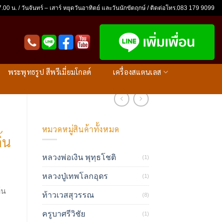
.00 น. / วันจันทร์ – เสาร์ หยุดวันอาทิตย์ และวันนักขัตฤกษ์ / ติดต่อโทร.083 179 9099
พระพุทธรูป สีพรีเมี่ยมโกลด์
เครื่องสแตนเลส
หมวดหมู่สินค้าทั้งหมด
ิ้น
หลวงพ่อเงิน พุทฺธโชติ
(1)
หลวงปู่เทพโลกอุดร
(1)
้น
ท้าวเวสสุวรรณ
(8)
ครูบาศรีวิชัย
(1)