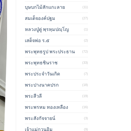
บุษบกไม้สักแกะลาย
(11)
สมเด็จองค์ปฐม
(27)
หลวงปู่ดู่ พฺรหฺมปญฺโญ
(1)
เสด็จพ่อ ร.๕
(2)
พระพุทธรูป พระประธาน
(72)
พระพุทธชินราช
(33)
พระประจำวันเกิด
(7)
พระปางนาคปรก
(18)
พระสีวลี
(19)
พระพรหม ทองเหลือง
(16)
พระสังกัจจายน์
(3)
เจ้าแม่กวนอิม
(9)