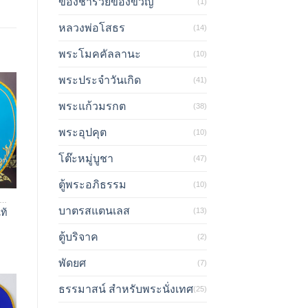
ของชำร่วยของขวัญ
(1)
หลวงพ่อโสธร
(14)
พระโมคคัลลานะ
(10)
พระประจำวันเกิด
(41)
พระแก้วมรกต
(38)
พระอุปคุต
(10)
โต๊ะหมู่บูชา
(47)
ตู้พระอภิธรรม
(10)
ลปัตร ย่ามรูปแบบต่างๆ
บาตรสแตนเลส
(13)
ท้
ตู้บริจาค
(2)
พัดยศ
(7)
ธรรมาสน์ สำหรับพระนั่งเทศ
(25)