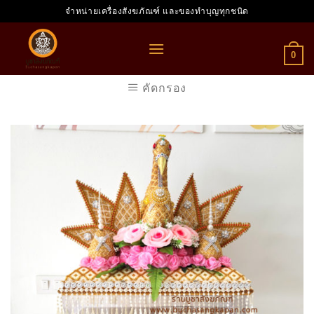
Skip
จำหน่ายเครื่องสังฆภัณฑ์ และของทำบุญทุกชนิด
to
content
0
คัดกรอง