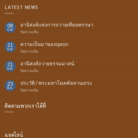
LATEST NEWS
อานิสงส์แห่งการถวายเทียนพรรษา
08
ก.ค.
บน
ปิดความเห็น
อานิสงส์
แห่ง
ความเป็นมาของบุษบก
21
การ
ม.ค.
บน
ปิดความเห็น
ถวาย
ความ
เทียน
เป็น
อานิสงส์ถวายธรรมมาสน์
พรรษา
21
มา
ม.ค.
บน
ปิดความเห็น
ของ
อานิสงส์
บุษบก
ถวาย
ประวัติ / พระมหาโมคคัลลานเถระ
23
ธรรม
มิ.ย.
บน
ปิดความเห็น
มา
ประวัติ
สน์
/
ติดตามพวกเราได้ที่
พระ
มหา
โม
ค
คัล
ลาน
แอดไลน์
เถระ