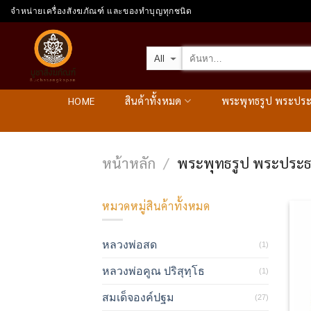
Skip
จำหน่ายเครื่องสังฆภัณฑ์ และของทำบุญทุกชนิด
to
content
HOME
สินค้าทั้งหมด
พระพุทธรูป พระปร
หน้าหลัก
พระพุทธรูป พระประ
/
หมวดหมู่สินค้าทั้งหมด
หลวงพ่อสด
(1)
หลวงพ่อคูณ ปริสุทฺโธ
(1)
สมเด็จองค์ปฐม
(27)