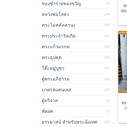
ของชำร่วยของขวัญ
(1)
พ
ทอ
หลวงพ่อโสธร
(14)
พระโมคคัลลานะ
(10)
พระประจำวันเกิด
(41)
พระแก้วมรกต
(38)
พระอุปคุต
(10)
โต๊ะหมู่บูชา
(47)
ตู้พระอภิธรรม
(10)
บาตรสแตนเลส
(13)
ตู้บริจาค
(2)
พร
เ
พัดยศ
(7)
ธรรมาสน์ สำหรับพระนั่งเทศ
(25)