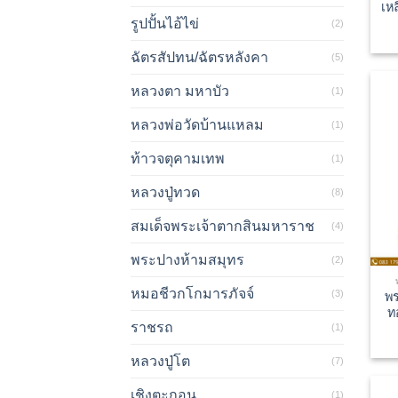
เห
รูปปั้นไอ้ไข่
(2)
ฉัตรสัปทน/ฉัตรหลังคา
(5)
หลวงตา มหาบัว
(1)
หลวงพ่อวัดบ้านแหลม
(1)
ท้าวจตุคามเทพ
(1)
หลวงปู่ทวด
(8)
สมเด็จพระเจ้าตากสินมหาราช
(4)
พระปางห้ามสมุทร
(2)
หมอชีวกโกมารภัจจ์
(3)
พร
ท
ราชรถ
(1)
หลวงปู่โต
(7)
เชิงตะกอน
(1)