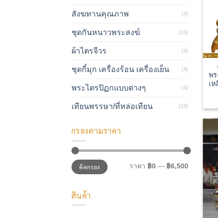
สังฆทานคุณภาพ
(4)
ชุดกันหนาวพระสงฆ์
(15)
ผ้าไตรจีวร
(4)
ชุดกี๋มุก เครื่องร้อน เครื่องเย็น
(4)
พร
เห
พระไตรปิฏกแบบต่างๆ
(4)
เทียนพรรษา/ที่หล่อเทียน
(18)
กรองตามราคา
ราคา
ราคา
ราคา
฿0
—
฿6,500
คัดกรอง
ต่ำ
สูงสุด
สุด
สินค้า