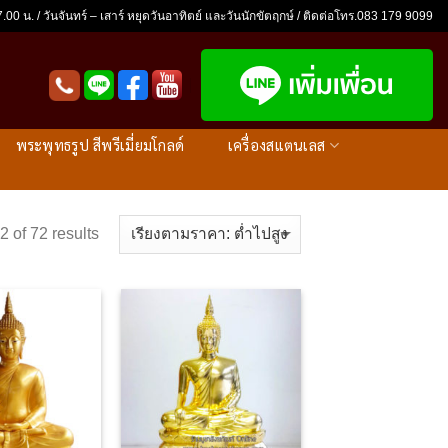
.00 น. / วันจันทร์ – เสาร์ หยุดวันอาทิตย์ และวันนักขัตฤกษ์ / ติดต่อโทร.083 179 9099
พระพุทธรูป สีพรีเมี่ยมโกลด์
เครื่องสแตนเลส
 of 72 results