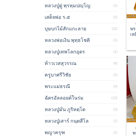
หลวงปู่ดู่ พฺรหฺมปญฺโญ
(1)
เสด็จพ่อ ร.๕
(2)
บุษบกไม้สักแกะลาย
พร
(11)
เห
หลวงพ่อเงิน พุทฺธโชติ
(1)
หลวงปู่เทพโลกอุดร
(1)
ท้าวเวสสุวรรณ
(8)
ครูบาศรีวิชัย
(1)
พระแม่ธรณี
(4)
ฉัตรอัลลอยด์ในร่ม
(12)
หลวงปู่มั่น ภูริทตฺโต
(3)
หลวงปู่เสาร์ กนฺตสีโล
(1)
พญาครุฑ
พ
(1)