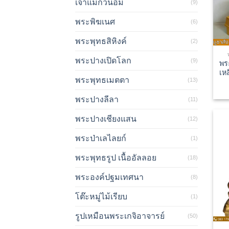
เจ้าแม่กวนอิม
(9)
พระพิฆเนศ
(6)
พระพุทธสิหิงค์
(2)
พระปางเปิดโลก
(9)
พร
เห
พระพุทธเมตตา
(13)
พระปางลีลา
(11)
พระปางเชียงแสน
(12)
พระป่าเลไลยก์
(1)
พระพุทธรูป เนื้ออัลลอย
(18)
พระองค์ปฐมเทศนา
(8)
โต๊ะหมู่ไม้เรียบ
(1)
รูปเหมือนพระเกจิอาจารย์
(50)