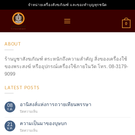
Skip
จำหน่ายเครื่องสังฆภัณฑ์ และของทำบุญทุกชนิด
to
content
0
ABOUT
ร้านบูชาสังฆภัณฑ์ ตระหนักถึงความสำคัญ สิ่งของเครื่องใช้
ของพระสงฆ์ หรืออุปกรณ์เครื่องใช้ภายในวัด โทร. 08-3179-
9099
LATEST POSTS
อานิสงส์แห่งการถวายเทียนพรรษา
08
ก.ค.
บน
ปิดความเห็น
อานิสงส์
แห่ง
ความเป็นมาของบุษบก
21
การ
ม.ค.
บน
ปิดความเห็น
ถวาย