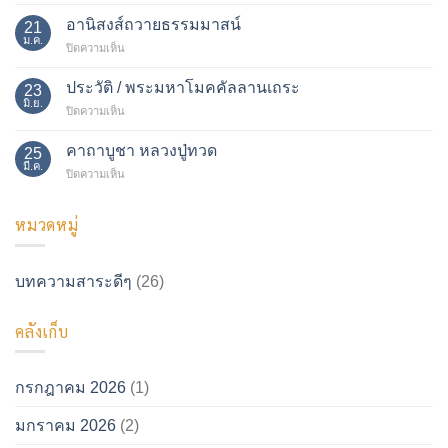
ความ
เทียน
เป็น
อานิสงส์ถวายธรรมมาสน์
พรรษา
21
มา
ม.ค.
บน
ปิดความเห็น
ของ
อานิสงส์
บุษบก
ถวาย
ประวัติ / พระมหาโมคคัลลานเถระ
23
ธรรม
มิ.ย.
บน
ปิดความเห็น
มา
ประวัติ
สน์
/
คาถาบูชา หลวงปู่ทวด
25
พระ
มี.ค.
บน
ปิดความเห็น
มหา
คาถา
โม
บูชา
ค
หมวดหมู่
หลวง
คัล
ปู่ทวด
ลาน
เถระ
บทความสาระดีๆ
(26)
คลังเก็บ
กรกฎาคม 2026
(1)
มกราคม 2026
(2)