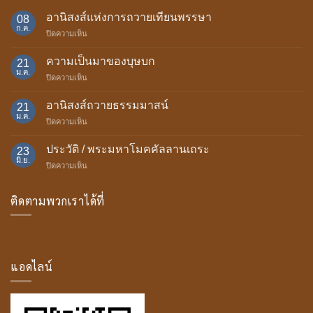
อานิสงส์แห่งการถวายเทียนพรรษา
08
ก.ค.
บน
ปิดความเห็น
อานิสงส์
แห่ง
ความเป็นมาของบุษบก
21
การ
ม.ค.
บน
ปิดความเห็น
ถวาย
ความ
เทียน
เป็น
อานิสงส์ถวายธรรมมาสน์
พรรษา
21
มา
ม.ค.
บน
ปิดความเห็น
ของ
อานิสงส์
บุษบก
ถวาย
ประวัติ / พระมหาโมคคัลลานเถระ
23
ธรรม
มิ.ย.
บน
ปิดความเห็น
มา
ประวัติ
สน์
/
ติดตามพวกเราได้ที่
พระ
มหา
โม
ค
คัล
ลาน
แอดไลน์
เถระ