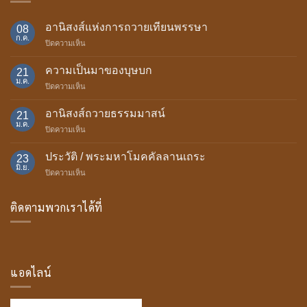
อานิสงส์แห่งการถวายเทียนพรรษา
08
ก.ค.
บน
ปิดความเห็น
อานิสงส์
แห่ง
ความเป็นมาของบุษบก
21
การ
ม.ค.
บน
ปิดความเห็น
ถวาย
ความ
เทียน
เป็น
อานิสงส์ถวายธรรมมาสน์
พรรษา
21
มา
ม.ค.
บน
ปิดความเห็น
ของ
อานิสงส์
บุษบก
ถวาย
ประวัติ / พระมหาโมคคัลลานเถระ
23
ธรรม
มิ.ย.
บน
ปิดความเห็น
มา
ประวัติ
สน์
/
ติดตามพวกเราได้ที่
พระ
มหา
โม
ค
คัล
ลาน
แอดไลน์
เถระ