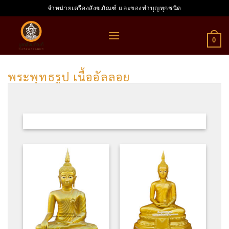
Skip
จำหน่ายเครื่องสังฆภัณฑ์ และของทำบุญทุกชนิด
to
content
0
พระพุทธรูป เนื้ออัลลอย