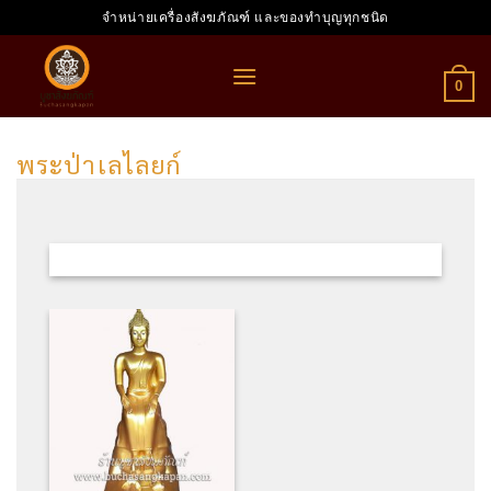
Skip
จำหน่ายเครื่องสังฆภัณฑ์ และของทำบุญทุกชนิด
to
content
0
พระป่าเลไลยก์