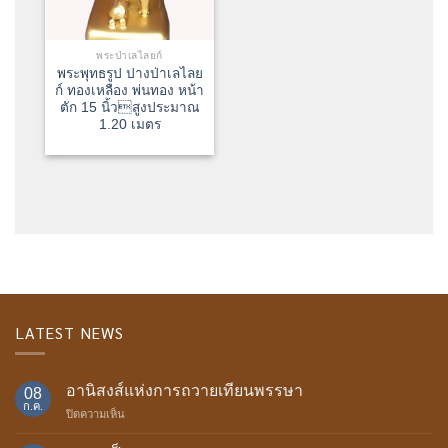
พระป่าเลไลยก์
พระพุทธรูป ปางป่าเลไลย
ก์ ทองเหลือง พ่นทอง หน้า
ตัก 15 นิ้วสูงประมาณ
1.20 เมตร
LATEST NEWS
อานิสงส์แห่งการถวายเทียนพรรษา
08
ก.ค.
บน
ปิดความเห็น
อานิสงส์
แห่ง