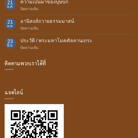
ความเป็นมาของบุษบก
21
การ
ม.ค.
บน
ปิดความเห็น
ถวาย
ความ
เทียน
เป็น
อานิสงส์ถวายธรรมมาสน์
พรรษา
21
มา
ม.ค.
บน
ปิดความเห็น
ของ
อานิสงส์
บุษบก
ถวาย
ประวัติ / พระมหาโมคคัลลานเถระ
23
ธรรม
มิ.ย.
บน
ปิดความเห็น
มา
ประวัติ
สน์
/
ติดตามพวกเราได้ที่
พระ
มหา
โม
ค
คัล
ลาน
แอดไลน์
เถระ