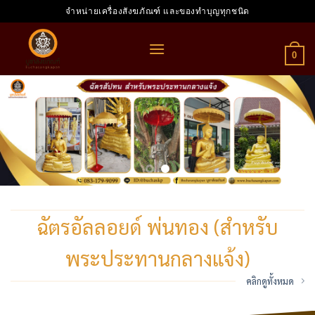
Skip
จำหน่ายเครื่องสังฆภัณฑ์ และของทำบุญทุกชนิด
to
content
0
ฉัตรอัลลอยด์ พ่นทอง (สำหรับ
พระประทานกลางแจ้ง)
คลิกดูทั้งหมด