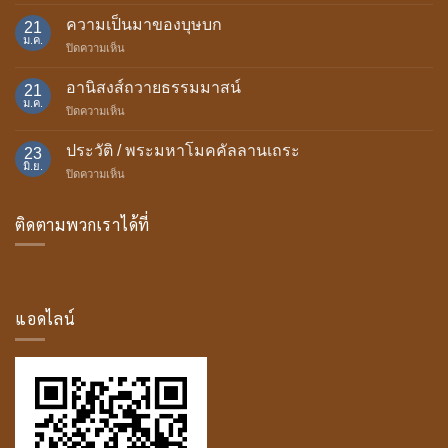
อานิสงส์
แห่ง
ความเป็นมาของบุษบก
21
การ
ม.ค.
บน
ปิดความเห็น
ถวาย
ความ
เทียน
เป็น
อานิสงส์ถวายธรรมมาสน์
พรรษา
21
มา
ม.ค.
บน
ปิดความเห็น
ของ
อานิสงส์
บุษบก
ถวาย
ประวัติ / พระมหาโมคคัลลานเถระ
23
ธรรม
มิ.ย.
บน
ปิดความเห็น
มา
ประวัติ
สน์
/
ติดตามพวกเราได้ที่
พระ
มหา
โม
ค
คัล
ลาน
แอดไลน์
เถระ