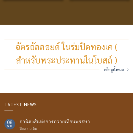
ฉัตรอัลลอยด์ ในร่มปิดทองเค (
สำหรับพระประทานในโบสถ์ )
คลิกดูทั้งหมด
LATEST NEWS
อานิสงส์แห่งการถวายเทียนพรรษา
08
ก.ค.
บน
ปิดความเห็น